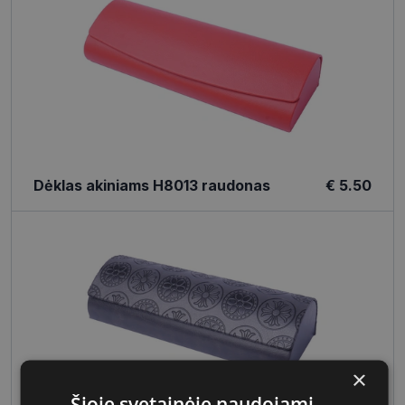
Dėklas akiniams H8013 raudonas
€ 5.50
×
Šioje svetainėje naudojami