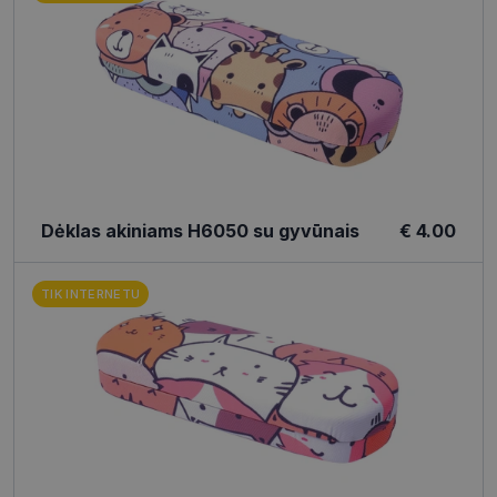
pagerinti
vartotojo
patirtį ir
optimizuoti
svetainės
funkcionalumą.
Dėklas akiniams H6050 su gyvūnais
€ 4.00
TIK INTERNETU