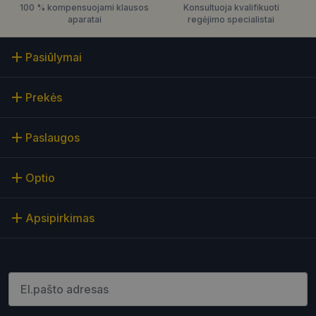
Konsultuoja kvalifikuoti
100 % kompensuojami klausos
regėjimo specialistai
aparatai
Pasiūlymai
Prekės
Paslaugos
Optio
Apsipirkimas
Įveskite el.pašto adresą