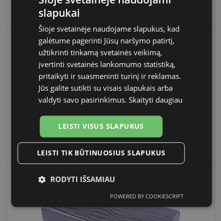
slapukai
Dėklas akiniams H8137 pilkas
€ 7.50
Šioje svetainėje naudojame slapukus, kad
galėtume pagerinti Jūsų naršymo patirtį,
TIK INTERNETU
užtikrinti tinkamą svetainės veikimą,
įvertinti svetainės lankomumo statistiką,
pritaikyti ir suasmeninti turinį ir reklamas.
Jūs galite sutikti su visais slapukais arba
valdyti savo pasirinkimus.
Skaityti daugiau
LEISTI VISUS SLAPUKUS
Dėklas akiniams H8013 oranžinis
€ 5.50
LEISTI TIK BŪTINUOSIUS SLAPUKUS
RODYTI IŠSAMIAU
POWERED BY COOKIESCRIPT
Būtinieji
Statistikos
Rinkodaros
slapukai
slapukai
slapukai