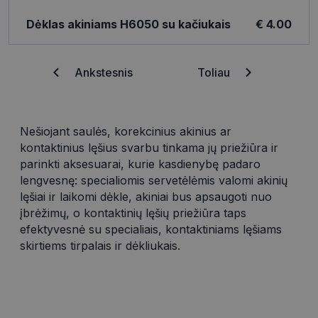
Dėklas akiniams H6050 su kačiukais
€ 4.00
Ankstesnis
Toliau
Nešiojant saulės, korekcinius akinius ar
kontaktinius lęšius svarbu tinkama jų priežiūra ir
parinkti aksesuarai, kurie kasdienybę padaro
lengvesnę: specialiomis servetėlėmis valomi akinių
lęšiai ir laikomi dėkle, akiniai bus apsaugoti nuo
įbrėžimų, o kontaktinių lęšių priežiūra taps
efektyvesnė su specialiais, kontaktiniams lęšiams
skirtiems tirpalais ir dėkliukais.