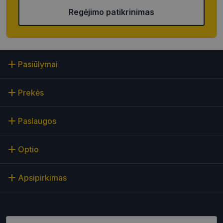
Regėjimo patikrinimas
Funkciniai
Neklasifikuoti
slapukai
slapukai
Pasiūlymai
Prekės
Būtinieji slapukai
Statistikos slapukai
Rinkodaros slapukai
Funkciniai slapukai
Paslaugos
Neklasifikuoti slapukai
Šie slapukai yra būtini, kad galėtumėte naršyti
Optio
svetainės turinį bei naudotis jo funkcijomis. Šie
slapukai atpažįsta Jūsų įrenginį, tačiau neatskleidžia
Jūsų tapatybės, taip pat nerenka informacijos. Be šių
slapukų tinklalapis neveiks tinkamai. Šie slapukai
Apsipirkimas
saugomi Jūsų įrenginyje, kol slapukai atlieka savo
funkcijas, bet ne ilgiau kaip dvejus metus.
Šie būtinieji slapukai nustatomi automatiškai.
Įveskite el.pašto adresą