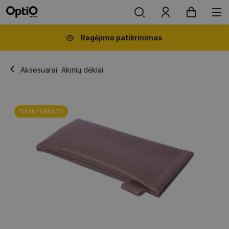
Regėjimo patikrinimas
Aksesuarai
Akinių dėklai
TIK INTERNETU