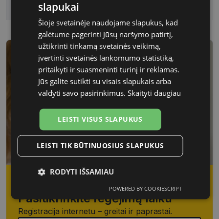
slapukai
Ženklas
CHINA
Šioje svetainėje naudojame slapukus, kad
galėtume pagerinti Jūsų naršymo patirtį,
užtikrinti tinkamą svetainės veikimą,
įvertinti svetainės lankomumo statistiką,
pritaikyti ir suasmeninti turinį ir reklamas.
Jūs galite sutikti su visais slapukais arba
valdyti savo pasirinkimus.
Skaityti daugiau
LEISTI VISUS SLAPUKUS
LEISTI TIK BŪTINUOSIUS SLAPUKUS
RODYTI IŠSAMIAU
Jaučiate akių nuovargį, įtampą ar matote
POWERED BY COOKIESCRIPT
išsiliejusį vaizdą?
Būtinieji
Statistikos
Rinkodaros
Pasitikrinkite regėjimą laiku
slapukai
slapukai
slapukai
Registracija internetu – greitai ir paprastai.