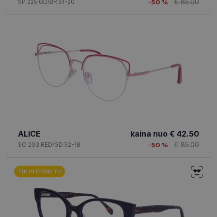
€ 85.00
SP 225 GD/BR 51-20
-50 %
svetainės
funkcionalumą.
ALICE
kaina nuo
€ 42.50
€ 85.00
SO 203 RED/GD 52-18
-50 %
TIK INTERNETU