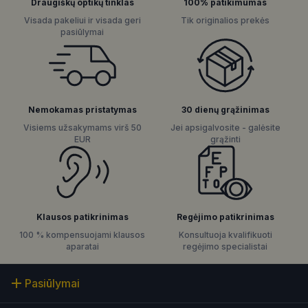
Draugiškų optikų tinklas
100% patikimumas
Visada pakeliui ir visada geri
Tik originalios prekės
pasiūlymai
Nemokamas pristatymas
30 dienų grąžinimas
Visiems užsakymams virš 50
Jei apsigalvosite - galėsite
EUR
grąžinti
Regėjimo patikrinimas
Klausos patikrinimas
Konsultuoja kvalifikuoti
100 % kompensuojami klausos
regėjimo specialistai
aparatai
Pasiūlymai