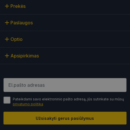
Prekės
Paslaugos
Optio
Apsipirkimas
Įveskite el.pašto adresą
Pateikdami savo elektroninio pašto adresą, jūs sutinkate su mūsų
privatumo politika
Užsisakyti gerus pasiūlymus