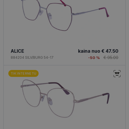
ALICE
kaina nuo
€ 47.50
€ 95.00
884204 SILV/BURG 54-17
-50 %
TIK INTERNETU