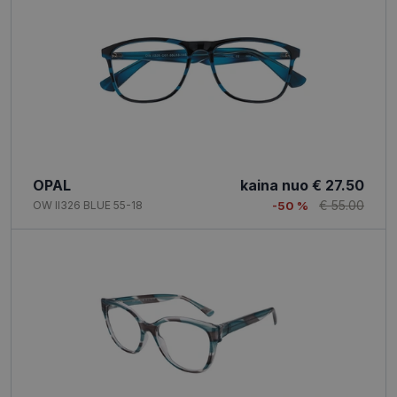
OPAL
kaina nuo
€ 27.50
€ 55.00
OW II326 BLUE 55-18
-50 %