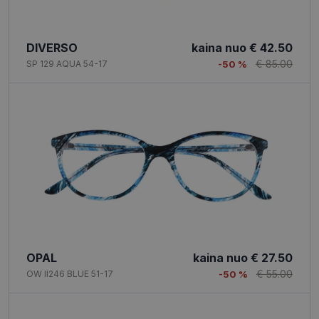
DIVERSO
kaina nuo
€ 42.50
€ 85.00
SP 129 AQUA 54-17
-50 %
OPAL
kaina nuo
€ 27.50
€ 55.00
OW II246 BLUE 51-17
-50 %