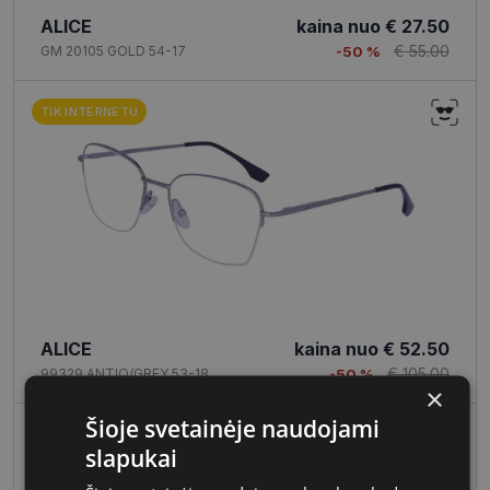
ALICE
kaina nuo
€ 27.50
€ 55.00
GM 20105 GOLD 54-17
-50 %
TIK INTERNETU
ALICE
kaina nuo
€ 52.50
€ 105.00
99329 ANTIQ/GREY 53-18
-50 %
×
Šioje svetainėje naudojami
slapukai