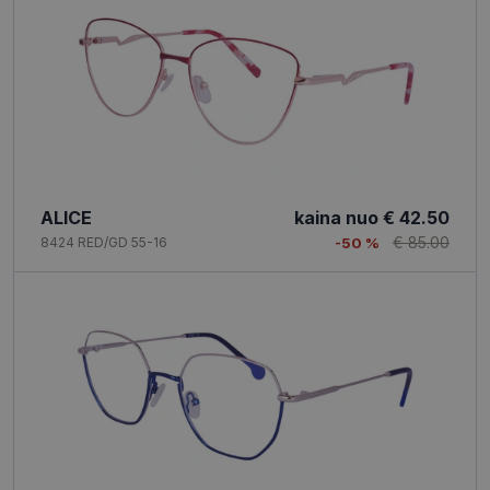
ALICE
kaina nuo
€ 42.50
€ 85.00
8424 RED/GD 55-16
-50 %