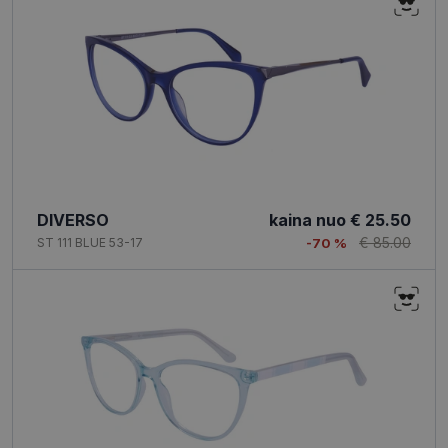
DIVERSO
kaina nuo
€ 25.50
€ 85.00
ST 111 BLUE 53-17
-70 %