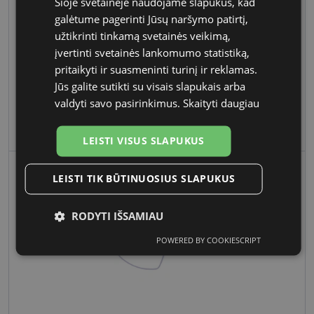
Šioje svetainėje naudojame slapukus, kad
galėtume pagerinti Jūsų naršymo patirtį,
užtikrinti tinkamą svetainės veikimą,
įvertinti svetainės lankomumo statistiką,
pritaikyti ir suasmeninti turinį ir reklamas.
Jūs galite sutikti su visais slapukais arba
valdyti savo pasirinkimus.
Skaityti daugiau
ALICE
kaina nuo
€ 42.50
€ 85.00
8275 GD/LIL 54-19
-50 %
LEISTI VISUS SLAPUKUS
LEISTI TIK BŪTINUOSIUS SLAPUKUS
RODYTI IŠSAMIAU
POWERED BY COOKIESCRIPT
Būtinieji
Statistikos
Rinkodaros
slapukai
slapukai
slapukai
Funkciniai
Neklasifikuoti