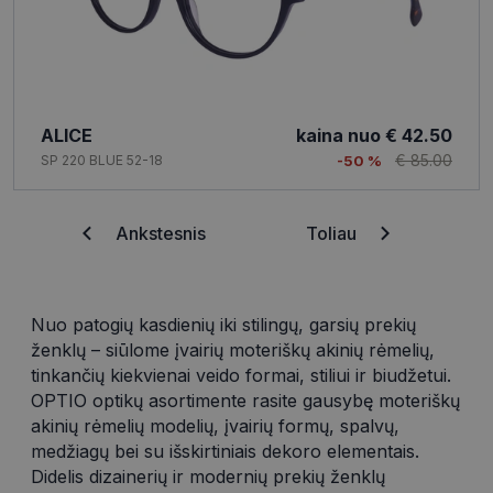
ALICE
kaina nuo
€ 42.50
€ 85.00
SP 220 BLUE 52-18
-50 %
Ankstesnis
Toliau
Nuo patogių kasdienių iki stilingų, garsių prekių
ženklų – siūlome įvairių moteriškų akinių rėmelių,
tinkančių kiekvienai veido formai, stiliui ir biudžetui.
OPTIO optikų asortimente rasite gausybę moteriškų
akinių rėmelių modelių, įvairių formų, spalvų,
medžiagų bei su išskirtiniais dekoro elementais.
Didelis dizainerių ir modernių prekių ženklų