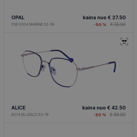
OPAL
kaina nuo
€ 27.50
€ 55.00
OW II304 MARINE 52-18
-50 %
ALICE
kaina nuo
€ 42.50
€ 85.00
8274 BLU/GLD 53-19
-50 %