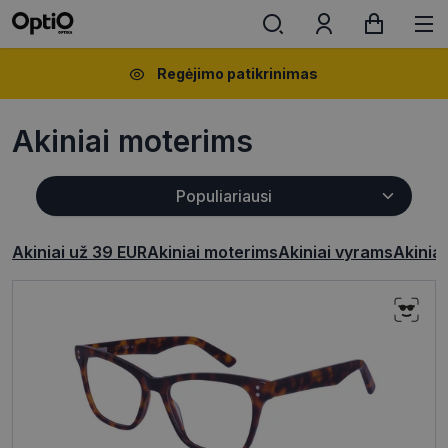
Regėjimo patikrinimas
Akiniai moterims
Akiniai už 39 EUR
Akiniai moterims
Akiniai vyrams
Akinia