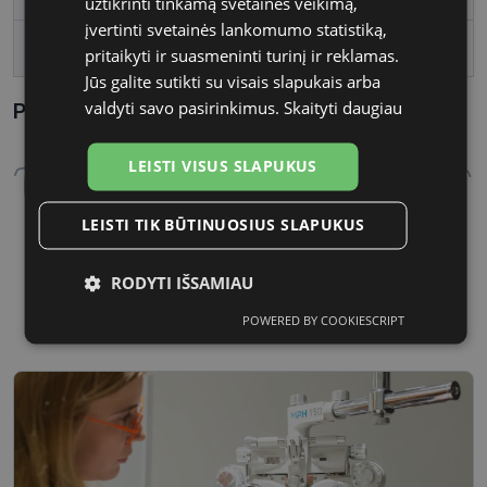
užtikrinti tinkamą svetainės veikimą,
įvertinti svetainės lankomumo statistiką,
Tarpnosės plotis, mm
18
pritaikyti ir suasmeninti turinį ir reklamas.
Jūs galite sutikti su visais slapukais arba
valdyti savo pasirinkimus.
Skaityti daugiau
Parametrai Kaip sužinoti savo akinių dydį?
LEISTI VISUS SLAPUKUS
LEISTI TIK BŪTINUOSIUS SLAPUKUS
53 mm
18 mm
RODYTI IŠSAMIAU
Lęšio plotis
Tarpnosės plotis, mm
POWERED BY COOKIESCRIPT
Būtinieji
Statistikos
Rinkodaros
slapukai
slapukai
slapukai
Funkciniai
Neklasifikuoti
slapukai
slapukai