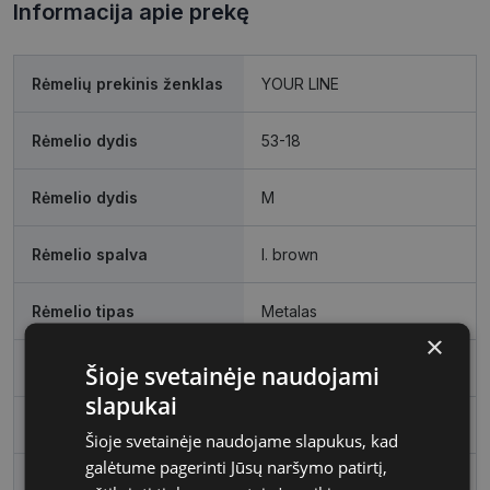
Informacija apie prekę
Rėmelių prekinis ženklas
YOUR LINE
Rėmelio dydis
53-18
Rėmelio dydis
M
Rėmelio spalva
l. brown
Rėmelio tipas
Metalas
×
Rėmelio forma
Ovalus
Šioje svetainėje naudojami
slapukai
Vartotojų grupė
Vyrams
Šioje svetainėje naudojame slapukus, kad
galėtume pagerinti Jūsų naršymo patirtį,
Lęšio plotis
53