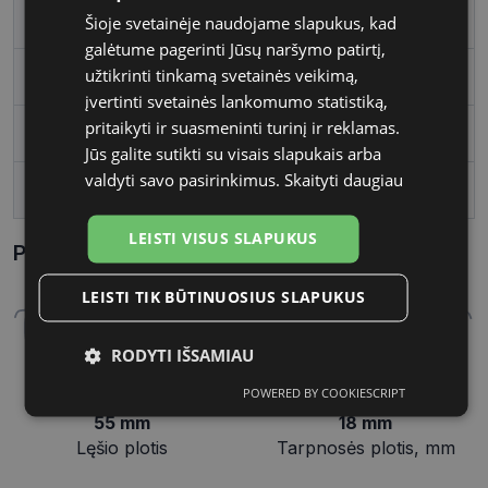
Rėmelio forma
Kvadratas
Šioje svetainėje naudojame slapukus, kad
galėtume pagerinti Jūsų naršymo patirtį,
užtikrinti tinkamą svetainės veikimą,
Vartotojų grupė
Vyrams
įvertinti svetainės lankomumo statistiką,
pritaikyti ir suasmeninti turinį ir reklamas.
Lęšio plotis
55
Jūs galite sutikti su visais slapukais arba
valdyti savo pasirinkimus.
Skaityti daugiau
Tarpnosės plotis, mm
18
LEISTI VISUS SLAPUKUS
Parametrai Kaip sužinoti savo akinių dydį?
LEISTI TIK BŪTINUOSIUS SLAPUKUS
RODYTI IŠSAMIAU
POWERED BY COOKIESCRIPT
Būtinieji
Statistikos
Rinkodaros
slapukai
slapukai
slapukai
55 mm
18 mm
Lęšio plotis
Tarpnosės plotis, mm