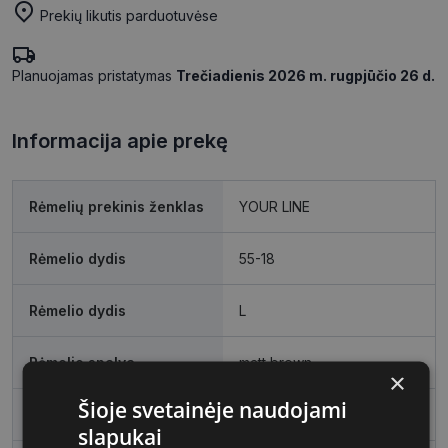
Prekių likutis parduotuvėse
Planuojamas pristatymas
Trečiadienis 2026 m. rugpjūčio 26 d.
Informacija apie prekę
Rėmelių prekinis ženklas
YOUR LINE
Rėmelio dydis
55-18
Rėmelio dydis
L
Rėmelio spalva
matt brown
×
Šioje svetainėje naudojami
Rėmelio tipas
Metalas
slapukai