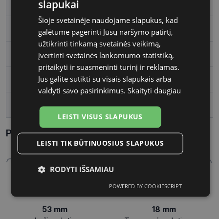
slapukai
Rėmelio tipas
Metalas
Šioje svetainėje naudojame slapukus, kad
Rėmelio forma
Stačiakampis
galėtume pagerinti Jūsų naršymo patirtį,
užtikrinti tinkamą svetainės veikimą,
Vartotojų grupė
Moterims
įvertinti svetainės lankomumo statistiką,
pritaikyti ir suasmeninti turinį ir reklamas.
Jūs galite sutikti su visais slapukais arba
Lęšio plotis
53
valdyti savo pasirinkimus.
Skaityti daugiau
Tarpnosės plotis, mm
18
LEISTI VISUS SLAPUKUS
Parametrai Kaip sužinoti savo akinių dydį?
LEISTI TIK BŪTINUOSIUS SLAPUKUS
RODYTI IŠSAMIAU
POWERED BY COOKIESCRIPT
Būtinieji
Statistikos
Rinkodaros
slapukai
slapukai
slapukai
53 mm
18 mm