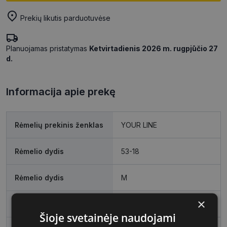
Prekių likutis parduotuvėse
Planuojamas pristatymas
Ketvirtadienis 2026 m. rugpjūčio 27
d.
Informacija apie prekę
Rėmelių prekinis ženklas
YOUR LINE
Rėmelio dydis
53-18
Rėmelio dydis
M
×
Rėmelio spalva
matt red
Šioje svetainėje naudojami