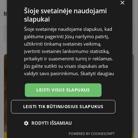
×
Šioje svetainėje naudojami
Informacija apie prekę
slapukai
Šioje svetainėje naudojame slapukus, kad
Ženklas
CHINA
galėtume pagerinti Jūsų naršymo patirtį,
užtikrinti tinkamą svetainės veikimą,
įvertinti svetainės lankomumo statistiką,
pritaikyti ir suasmeninti turinį ir reklamas.
Jūs galite sutikti su visais slapukais arba
valdyti savo pasirinkimus.
Skaityti daugiau
LEISTI VISUS SLAPUKUS
LEISTI TIK BŪTINUOSIUS SLAPUKUS
RODYTI IŠSAMIAU
POWERED BY COOKIESCRIPT
Būtinieji
Statistikos
Rinkodaros