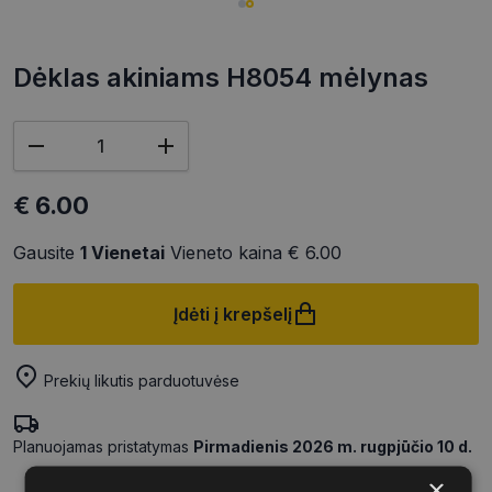
Dėklas akiniams H8054 mėlynas
€ 6.00
Gausite
1
Vienetai
Vieneto kaina
€ 6.00
Įdėti į krepšelį
Prekių likutis parduotuvėse
Planuojamas pristatymas
Pirmadienis 2026 m. rugpjūčio 10 d.
×