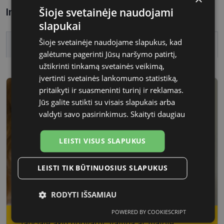
Šioje svetainėje naudojami
Informacija apie prekę
slapukai
Šioje svetainėje naudojame slapukus, kad
Ženklas
CHINA
galėtume pagerinti Jūsų naršymo patirtį,
užtikrinti tinkamą svetainės veikimą,
įvertinti svetainės lankomumo statistiką,
pritaikyti ir suasmeninti turinį ir reklamas.
Jūs galite sutikti su visais slapukais arba
valdyti savo pasirinkimus.
Skaityti daugiau
LEISTI VISUS SLAPUKUS
LEISTI TIK BŪTINUOSIUS SLAPUKUS
RODYTI IŠSAMIAU
POWERED BY COOKIESCRIPT
Būtinieji
Statistikos
Rinkodaros
Jaučiate akių nuovargį, įtampą ar matote