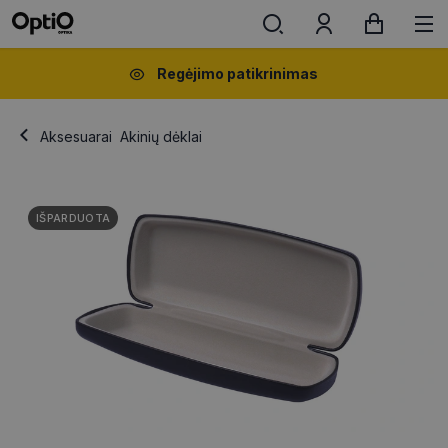
Regėjimo patikrinimas
Aksesuarai
Akinių dėklai
IŠPARDUOTA