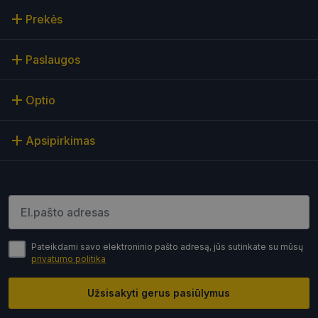
Prekės
Paslaugos
Būtinieji slapukai
Statistikos slapukai
Optio
Rinkodaros slapukai
Funkciniai slapukai
Neklasifikuoti slapukai
Apsipirkimas
Šie slapukai yra būtini, kad galėtumėte naršyti
svetainės turinį bei naudotis jo funkcijomis. Šie
slapukai atpažįsta Jūsų įrenginį, tačiau neatskleidžia
Jūsų tapatybės, taip pat nerenka informacijos. Be šių
slapukų tinklalapis neveiks tinkamai. Šie slapukai
Įveskite el.pašto adresą
saugomi Jūsų įrenginyje, kol slapukai atlieka savo
funkcijas, bet ne ilgiau kaip dvejus metus.
Šie būtinieji slapukai nustatomi automatiškai.
Pateikdami savo elektroninio pašto adresą, jūs sutinkate su mūsų
privatumo politika
Teikėjas
/
Pavadinimas
Galiojimas
Aprašymas
Domenas
Užsisakyti gerus pasiūlymus
CookieScriptConsent
11 mėnesį
Šį slapuką
CookieScript
4 savaitės
„Cookie-
optio.lt
Script.com“