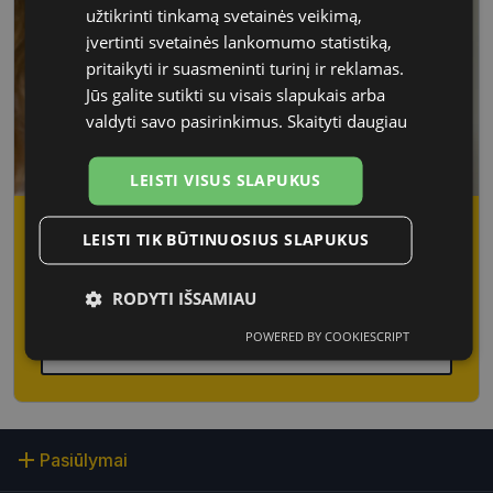
užtikrinti tinkamą svetainės veikimą,
įvertinti svetainės lankomumo statistiką,
pritaikyti ir suasmeninti turinį ir reklamas.
Jūs galite sutikti su visais slapukais arba
valdyti savo pasirinkimus.
Skaityti daugiau
LEISTI VISUS SLAPUKUS
Jaučiate akių nuovargį, įtampą ar matote
LEISTI TIK BŪTINUOSIUS SLAPUKUS
išsiliejusį vaizdą?
Pasitikrinkite regėjimą laiku
RODYTI IŠSAMIAU
Registracija internetu – greitai ir paprastai.
POWERED BY COOKIESCRIPT
Regėjimo patikrinimas
Būtinieji
Statistikos
Rinkodaros
slapukai
slapukai
slapukai
Funkciniai
Neklasifikuoti
Pasiūlymai
slapukai
slapukai