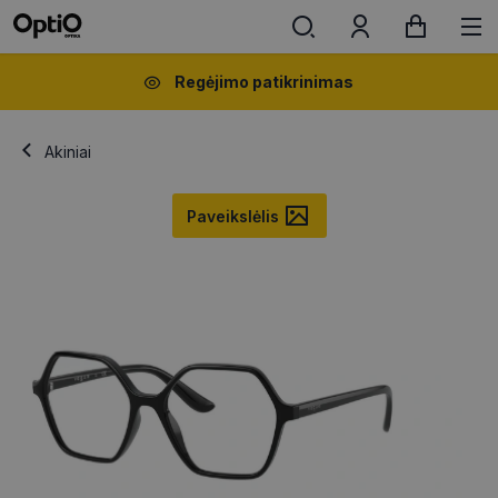
Regėjimo patikrinimas
Akiniai
Paveikslėlis