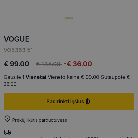
VOGUE
VO5363 51
€ 99.00
-€ 36.00
€ 135.00
Gausite
1
Vienetai
Vieneto kaina
€ 99.00
Sutaupote
€
36.00
Pasirinkti lęšius
Prekių likutis parduotuvėse