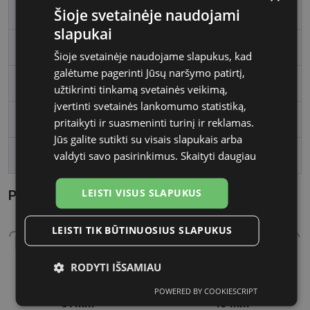
Šioje svetainėje naudojami
Rėmelio forma
Stačiakampis
slapukai
Vartotojų grupė
Moterims
Šioje svetainėje naudojame slapukus, kad
galėtume pagerinti Jūsų naršymo patirtį,
Lęšio plotis
51
užtikrinti tinkamą svetainės veikimą,
įvertinti svetainės lankomumo statistiką,
Tarpnosės plotis, mm
16
pritaikyti ir suasmeninti turinį ir reklamas.
Jūs galite sutikti su visais slapukais arba
valdyti savo pasirinkimus.
Skaityti daugiau
Kojelės ilgis, mm
140
LEISTI VISUS SLAPUKUS
Parametrai Kaip sužinoti savo akinių dydį?
LEISTI TIK BŪTINUOSIUS SLAPUKUS
RODYTI IŠSAMIAU
POWERED BY COOKIESCRIPT
Būtinieji
Statistikos
Rinkodaros
51 mm
16 mm
slapukai
slapukai
slapukai