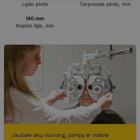
Lęšio plotis
Tarpnosės plotis, mm
140 mm
Funkciniai
Neklasifikuoti
Kojelės ilgis, mm
slapukai
slapukai
Būtinieji slapukai
Statistikos slapukai
Rinkodaros slapukai
Funkciniai slapukai
Neklasifikuoti slapukai
Šie slapukai yra būtini, kad galėtumėte naršyti
svetainės turinį bei naudotis jo funkcijomis. Šie
slapukai atpažįsta Jūsų įrenginį, tačiau neatskleidžia
Jūsų tapatybės, taip pat nerenka informacijos. Be šių
slapukų tinklalapis neveiks tinkamai. Šie slapukai
saugomi Jūsų įrenginyje, kol slapukai atlieka savo
funkcijas, bet ne ilgiau kaip dvejus metus.
Jaučiate akių nuovargį, įtampą ar matote