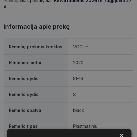
Planuojamas pristatymas
Ketvirtadienis 2026 m. rugpjūčio 27
d.
Informacija apie prekę
Rėmelių prekinis ženklas
VOGUE
Išleidimo metai
2020
Rėmelio dydis
51-16
Rėmelio dydis
S
Rėmelio spalva
black
Rėmelio tipas
Plastmasinis
×