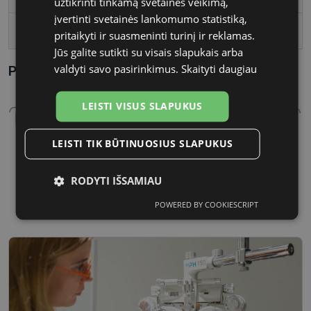
užtikrinti tinkamą svetainės veikimą,
įvertinti svetainės lankomumo statistiką,
Tarpnosės plotis, mm
16
pritaikyti ir suasmeninti turinį ir reklamas.
Jūs galite sutikti su visais slapukais arba
valdyti savo pasirinkimus.
Skaityti daugiau
Parametrai Kaip sužinoti savo akinių dydį?
LEISTI VISUS SLAPUKUS
LEISTI TIK BŪTINUOSIUS SLAPUKUS
54 mm
16 mm
RODYTI IŠSAMIAU
Lęšio plotis
Tarpnosės plotis, mm
POWERED BY COOKIESCRIPT
Būtinieji
Statistikos
Rinkodaros
slapukai
slapukai
slapukai
Funkciniai
Neklasifikuoti
slapukai
slapukai