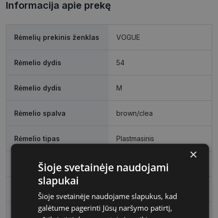
Informacija apie prekę
Rėmelių prekinis ženklas
VOGUE
Rėmelio dydis
54
Rėmelio dydis
M
Rėmelio spalva
brown/clea
Rėmelio tipas
Plastmasinis
×
Rėmelio forma
Stačiakampis
Šioje svetainėje naudojami
slapukai
Vartotojų grupė
Moterims
Šioje svetainėje naudojame slapukus, kad
galėtume pagerinti Jūsų naršymo patirtį,
Lęšio plotis
54