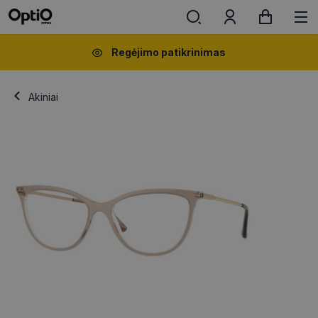
Regėjimo patikrinimas
Akiniai