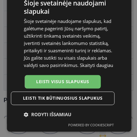
Šioje svetainėje naudojami
Rėmelio spalva
silver
slapukai
Rėmelio tipas
Metalas
Šioje svetainėje naudojame slapukus, kad
galėtume pagerinti Jūsų naršymo patirtį,
Rėmelio forma
Stačiakampis
užtikrinti tinkamą svetainės veikimą,
įvertinti svetainės lankomumo statistiką,
pritaikyti ir suasmeninti turinį ir reklamas.
Vartotojų grupė
Moterims
Jūs galite sutikti su visais slapukais arba
valdyti savo pasirinkimus.
Skaityti daugiau
Lęšio plotis
53
LEISTI VISUS SLAPUKUS
Tarpnosės plotis, mm
16
LEISTI TIK BŪTINUOSIUS SLAPUKUS
Parametrai Kaip sužinoti savo akinių dydį?
RODYTI IŠSAMIAU
POWERED BY COOKIESCRIPT
Būtinieji
Statistikos
Rinkodaros
slapukai
slapukai
slapukai