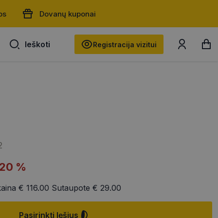
os
Dovanų kuponai
Ieškoti
Ieškoti
Registracija vizitui
2
-20 %
kaina
€ 116.00
Sutaupote
€ 29.00
Pasirinkti lęšius