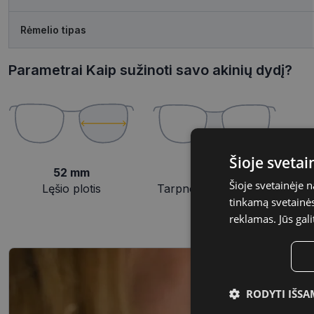
Rėmelio tipas
Parametrai Kaip sužinoti savo akinių dydį?
Šioje sveta
52 mm
18 mm
Šioje svetainėje 
Lęšio plotis
Tarpnosės plotis, mm
tinkamą svetainės 
reklamas. Jūs gali
RODYTI IŠSA