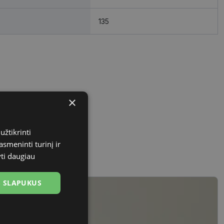
135
×
užtikrinti
asmeninti turinį ir
yti daugiau
US SLAPUKUS