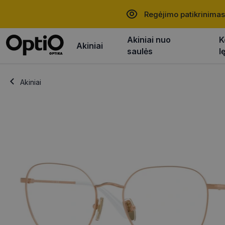
Regėjimo patikrinimas
Akiniai nuo
K
Akiniai
saulės
l
Akiniai