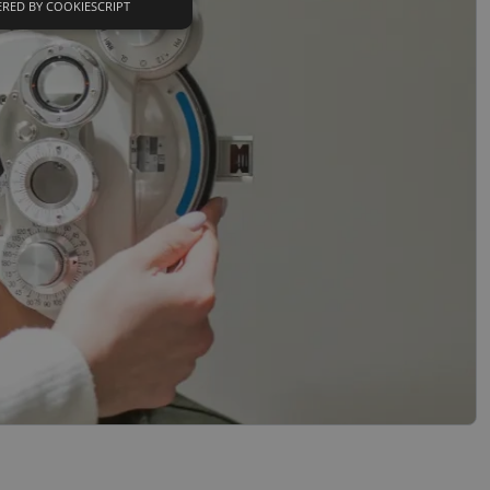
RED BY COOKIESCRIPT
Neklasifikuoti
slapukai
sifikuoti slapukai
įsta Jūsų įrenginį,
i. Šie slapukai
nkytojų slapukų
-Script.com slapukų
ageidavimus dėl