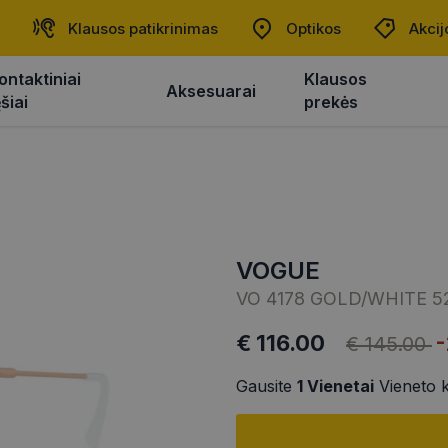
Klausos patikrinimas
Optikos
Akcij
ontaktiniai
Klausos
Aksesuarai
ęšiai
prekės
VOGUE
VO 4178 GOLD/WHITE 5
€ 116.00
€ 145.00
Gausite
1
Vienetai
Vieneto 