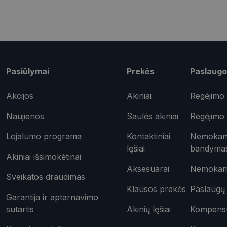
csrftoken
Pavadinimas
Pasiūlymai
Prekės
Paslaugo
ttcsid_CQD2CAJC7
Tei
Akcijos
Akiniai
Regėjimo 
Pavadinimas
ttcsid
Do
Pavadinimas
test_cookie
Naujienos
Saulės akiniai
Regėjimo 
Goo
.do
_ga
Lojalumo programa
Kontaktiniai
Nemokama
IDE
Goo
.do
lęšiai
bandyma
Akiniai išsimokėtinai
_gcl_au
Goo
Aksesuarai
Nemokama
.opt
Sveikatos draudimas
_ttp
Klausos prekės
Paslaugų 
_fbp
Met
Garantija ir aptarnavimo
Inc.
sutartis
Akinių lęšiai
Kompensuo
__kla_id
.opt