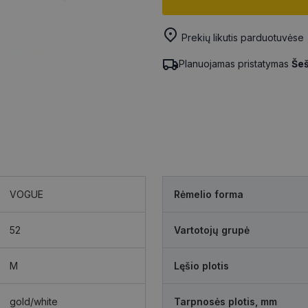
Prekių likutis parduotuvėse
Planuojamas pristatymas
Šeš
VOGUE
Rėmelio forma
52
Vartotojų grupė
M
Lęšio plotis
gold/white
Tarpnosės plotis, mm