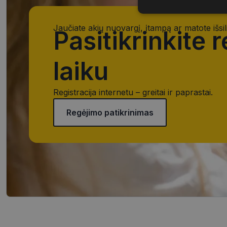
Būtinieji
slapukai
Jaučiate akių nuovargį, įtampą ar matote išsil
Pasitikrinkite 
laiku
Būtinieji slapuka
Registracija internetu – greitai ir paprastai.
Šie slapukai yra būtin
Regėjimo patikrinimas
tačiau neatskleidžia 
saugomi Jūsų įrenginyj
Šie būtinieji slapuka
Pavadinimas
CookieScriptConse
_tt_enable_cookie
shipping_country