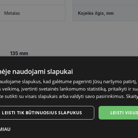
Metalas
Kojelės ilgis, mm
135 mm
Kojelės ilgis, mm
inėje naudojami slapukai
naudojame slapukus, kad galėtume pagerinti Jūsų naršymo patirtį, 
veikimą, įvertinti svetainės lankomumo statistiką, pritaikyti ir su
te sutikti su visais slapukais arba valdyti savo pasirinkimus.
Skait
LEISTI TIK BŪTINUOSIUS SLAPUKUS
LEISTI VIS
MIAU