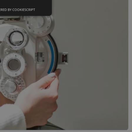
RED BY COOKIESCRIPT
Neklasifikuoti
slapukai
sifikuoti slapukai
įsta Jūsų įrenginį,
i. Šie slapukai
nkytojų slapukų
-Script.com slapukų
ageidavimus dėl