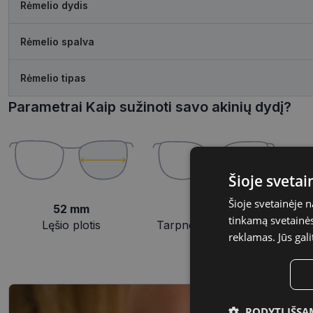
Rėmelio dydis
Rėmelio spalva
Rėmelio tipas
Parametrai Kaip sužinoti savo akinių dydį?
Šioje sveta
Šioje svetainėje 
52 mm
19 mm
tinkamą svetainės 
Lęšio plotis
Tarpnosės plotis, mm
reklamas. Jūs gali
RODYTI IŠSA