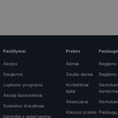
shipping_country
csrftoken
Pavadinimas
ttcsid_CQD2CAJC7
Pasiūlymai
Prekės
Paslaugo
Tei
Pavadinimas
ttcsid
Do
Akcijos
Akiniai
Regėjimo 
Pavadinimas
test_cookie
Goo
.do
Naujienos
Saulės akiniai
Regėjimo 
_ga
IDE
Goo
.do
Lojalumo programa
Kontaktiniai
Nemokama
lęšiai
bandyma
_gcl_au
Goo
Akiniai išsimokėtinai
.opt
_ttp
Aksesuarai
Nemokama
Sveikatos draudimas
_fbp
Met
Klausos prekės
Paslaugų 
Inc.
Garantija ir aptarnavimo
__kla_id
.opt