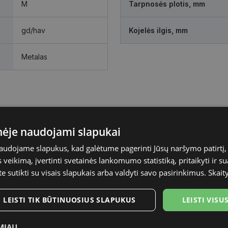
M
Tarpnosės plotis, mm
gd/hav
Kojelės ilgis, mm
Metalas
135 mm
Kojelės ilgis, mm
inėje naudojami slapukai
naudojame slapukus, kad galėtume pagerinti Jūsų naršymo patirtį, 
veikimą, įvertinti svetainės lankomumo statistiką, pritaikyti ir su
te sutikti su visais slapukais arba valdyti savo pasirinkimus.
Skait
LEISTI TIK BŪTINUOSIUS SLAPUKUS
LEISTI VIS
MIAU