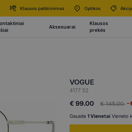
Klausos patikrinimas
Optikos
Akcij
ontaktiniai
Klausos
Aksesuarai
ęšiai
prekės
VOGUE
4177 52
€ 99.00
-
€ 145.00
Gausite
1
Vienetai
Vieneto 