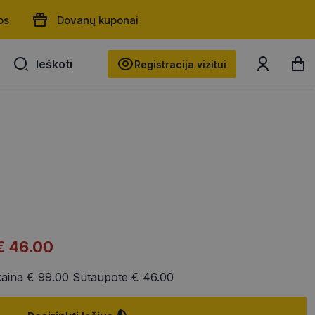
os
Dovanų kuponai
Ieškoti
Ieškoti
Registracija vizitui
€ 46.00
kaina
€ 99.00
Sutaupote
€ 46.00