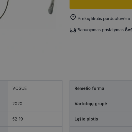
Prekių likutis parduotuvėse
Planuojamas pristatymas
Šeš
VOGUE
Rėmelio forma
2020
Vartotojų grupė
52-19
Lęšio plotis