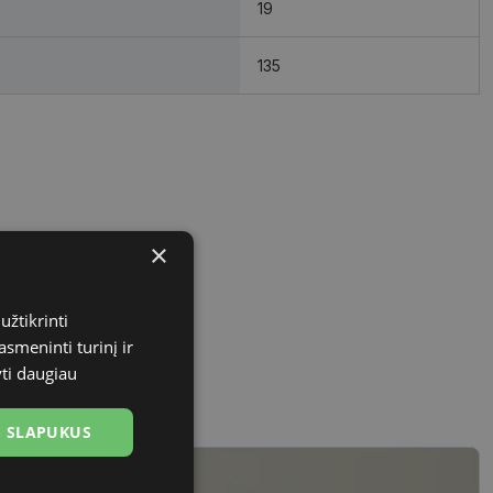
19
135
×
užtikrinti
asmeninti turinį ir
yti daugiau
US SLAPUKUS