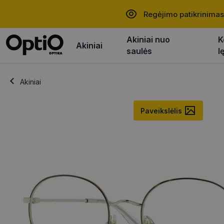
Regėjimo patikrinimas
Akiniai nuo
K
Akiniai
saulės
l
Akiniai
Paveikslėlis