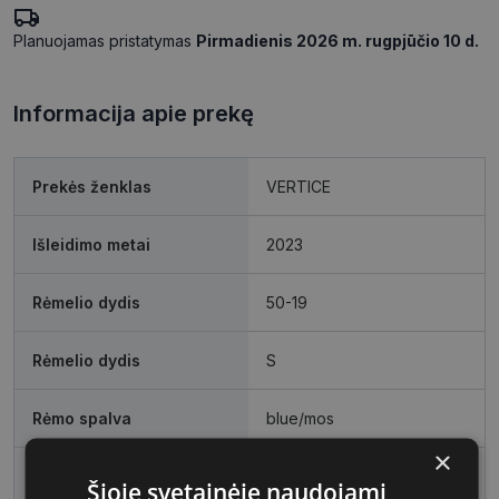
Planuojamas pristatymas
Pirmadienis 2026 m. rugpjūčio 10 d.
Informacija apie prekę
Prekės ženklas
VERTICE
Išleidimo metai
2023
Rėmelio dydis
50-19
Rėmelio dydis
S
Rėmo spalva
blue/mos
×
Rėmelio medžiaga
Plastmasinis
Šioje svetainėje naudojami