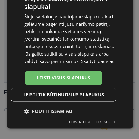
slapukai
Rėmelio forma
Stačiakampis
Šioje svetainėje naudojame slapukus, kad
galėtume pagerinti Jūsų naršymo patirtį,
Vartotojų grupė
Moterims
užtikrinti tinkamą svetainės veikimą,
įvertinti svetainės lankomumo statistiką,
Lęšio plotis, mm
50
pritaikyti ir suasmeninti turinį ir reklamas.
Jūs galite sutikti su visais slapukais arba
Tarpnosės plotis, mm
19
valdyti savo pasirinkimus.
Skaityti daugiau
lens_coating
polariz�ts
LEISTI VISUS SLAPUKUS
Parametrai Kaip sužinoti savo akinių dydį?
LEISTI TIK BŪTINUOSIUS SLAPUKUS
RODYTI IŠSAMIAU
POWERED BY COOKIESCRIPT
Būtinieji
Statistikos
Rinkodaros
slapukai
slapukai
slapukai