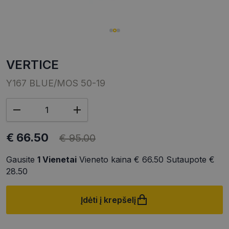
VERTICE
Y167 BLUE/MOS 50-19
€ 66.50
€ 95.00
Gausite
1
Vienetai
Vieneto kaina
€ 66.50
Sutaupote
€
28.50
Įdėti į krepšelį