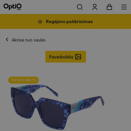
Regėjimo patikrinimas
Akiniai nuo saulės
Paveikslėlis
TIK INTERNETU