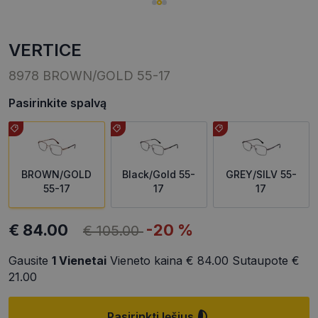
VERTICE
8978 BROWN/GOLD 55-17
Pasirinkite spalvą
BROWN/GOLD
Black/Gold 55-
GREY/SILV 55-
55-17
17
17
€ 84.00
-20 %
€ 105.00
Gausite
1
Vienetai
Vieneto kaina
€ 84.00
Sutaupote
€
21.00
Pasirinkti lęšius