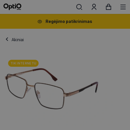
Regėjimo patikrinimas
Akiniai
TIK INTERNETU