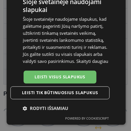
Šioje svetainėje naudojami
Rėmelio spalva
brown/gold
slapukai
Rėmelio tipas
Metalas
Šioje svetainėje naudojame slapukus, kad
galėtume pagerinti Jūsų naršymo patirtį,
Rėmelio forma
Kvadratas
užtikrinti tinkamą svetainės veikimą,
įvertinti svetainės lankomumo statistiką,
Vartotojų grupė
Vyrams
pritaikyti ir suasmeninti turinį ir reklamas.
Jūs galite sutikti su visais slapukais arba
valdyti savo pasirinkimus.
Skaityti daugiau
Lęšio plotis
55
LEISTI VISUS SLAPUKUS
Tarpnosės plotis, mm
17
LEISTI TIK BŪTINUOSIUS SLAPUKUS
Parametrai Kaip sužinoti savo akinių dydį?
RODYTI IŠSAMIAU
POWERED BY COOKIESCRIPT
Būtinieji
Statistikos
Rinkodaros
slapukai
slapukai
slapukai