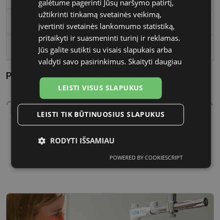
galėtume pagerinti Jūsų naršymo patirtį,
užtikrinti tinkamą svetainės veikimą,
Lęšio plotis
54
įvertinti svetainės lankomumo statistiką,
pritaikyti ir suasmeninti turinį ir reklamas.
Tarpnosės plotis, mm
16
Jūs galite sutikti su visais slapukais arba
valdyti savo pasirinkimus.
Skaityti daugiau
Parametrai Kaip sužinoti savo akinių dydį?
LEISTI VISUS SLAPUKUS
LEISTI TIK BŪTINUOSIUS SLAPUKUS
RODYTI IŠSAMIAU
54 mm
16 mm
POWERED BY COOKIESCRIPT
Būtinieji
Statistikos
Rinkodaros
Lęšio plotis
Tarpnosės plotis, mm
slapukai
slapukai
slapukai
Funkciniai
Neklasifikuoti
slapukai
slapukai