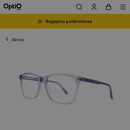
Regėjimo patikrinimas
Akiniai