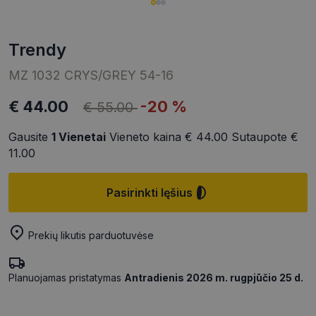
trendy
MZ 1032 CRYS/GREY 54-16
€ 44.00
-20 %
€ 55.00
Gausite
1
Vienetai
Vieneto kaina
€ 44.00
Sutaupote
€
11.00
Pasirinkti lęšius
Prekių likutis parduotuvėse
Planuojamas pristatymas
Antradienis 2026 m. rugpjūčio 25 d.