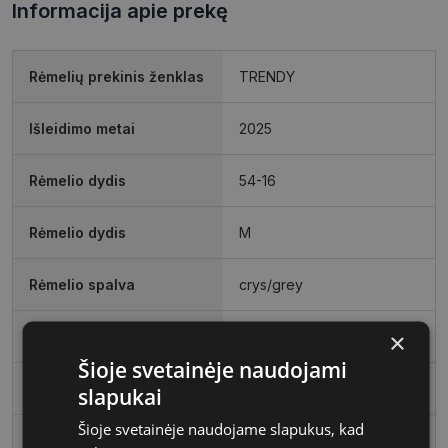
Informacija apie prekę
Rėmelių prekinis ženklas
TRENDY
Išleidimo metai
2025
Rėmelio dydis
54-16
Rėmelio dydis
M
Rėmelio spalva
crys/grey
×
Rėmelio tipas
Plastmasinis
Šioje svetainėje naudojami
Rėmelio forma
Kvadratas
slapukai
Šioje svetainėje naudojame slapukus, kad
Vartotojų grupė
Vyrams