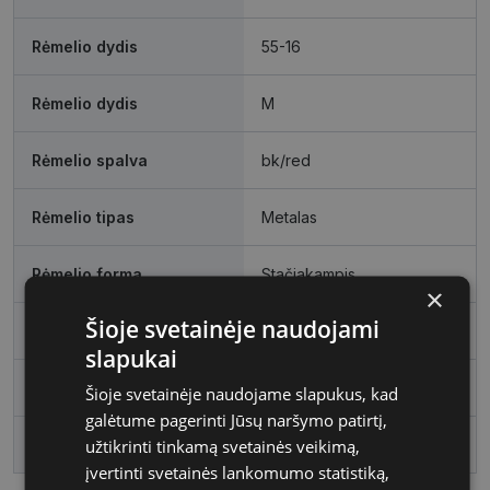
Rėmelio dydis
55-16
Rėmelio dydis
M
Rėmelio spalva
bk/red
Rėmelio tipas
Metalas
Rėmelio forma
Stačiakampis
×
Šioje svetainėje naudojami
Vartotojų grupė
Moterims
slapukai
Lęšio plotis
55
Šioje svetainėje naudojame slapukus, kad
galėtume pagerinti Jūsų naršymo patirtį,
užtikrinti tinkamą svetainės veikimą,
Tarpnosės plotis, mm
16
įvertinti svetainės lankomumo statistiką,