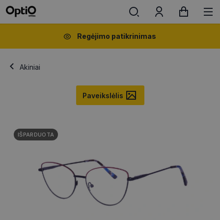
Regėjimo patikrinimas
Akiniai
Paveikslėlis
IŠPARDUOTA