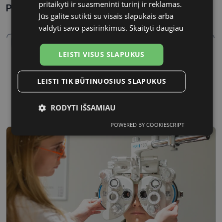
pritaikyti ir suasmeninti turinį ir reklamas.
Parametrai Kaip sužinoti savo akinių dydį?
Jūs galite sutikti su visais slapukais arba
valdyti savo pasirinkimus.
Skaityti daugiau
LEISTI VISUS SLAPUKUS
LEISTI TIK BŪTINUOSIUS SLAPUKUS
55 mm
16 mm
Lęšio plotis
Tarpnosės plotis, mm
RODYTI IŠSAMIAU
POWERED BY COOKIESCRIPT
Būtinieji
Statistikos
Rinkodaros
slapukai
slapukai
slapukai
Funkciniai
Neklasifikuoti
slapukai
slapukai