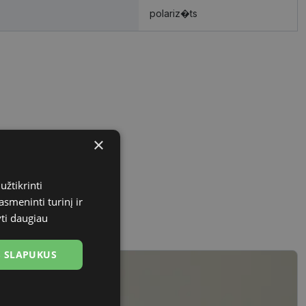
polariz�ts
×
užtikrinti
asmeninti turinį ir
yti daugiau
US SLAPUKUS