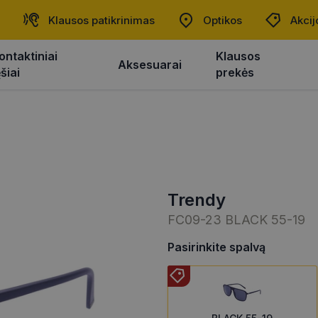
Klausos patikrinimas
Optikos
Akcij
ontaktiniai
Klausos
Aksesuarai
ęšiai
prekės
trendy
FC09-23 BLACK 55-19
Pasirinkite spalvą