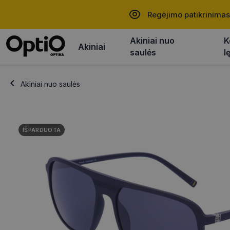
Regėjimo patikrinimas
Akiniai nuo
K
Akiniai
saulės
l
Akiniai nuo saulės
IŠPARDUOTA