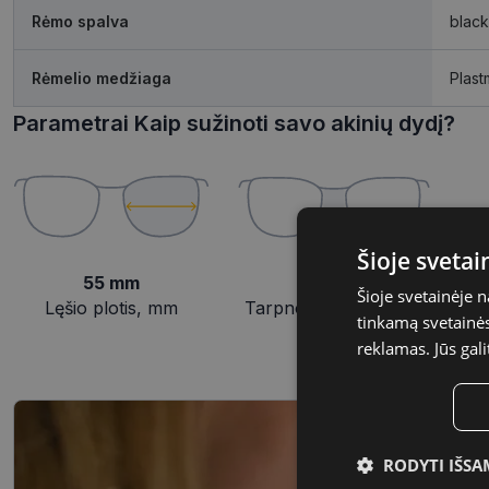
Rėmo spalva
black
Rėmelio medžiaga
Plast
Parametrai Kaip sužinoti savo akinių dydį?
Šioje sveta
55 mm
19 mm
Šioje svetainėje 
Lęšio plotis, mm
Tarpnosės plotis, mm
tinkamą svetainės 
reklamas. Jūs gali
RODYTI IŠSA