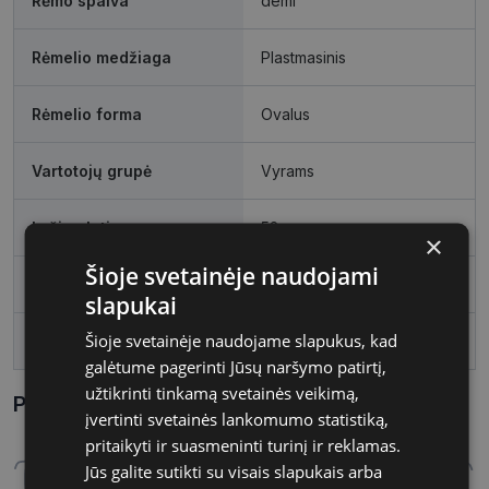
Rėmo spalva
demi
Rėmelio medžiaga
Plastmasinis
Rėmelio forma
Ovalus
Vartotojų grupė
Vyrams
Lęšio plotis, mm
52
×
Šioje svetainėje naudojami
Tarpnosės plotis, mm
20
slapukai
Šioje svetainėje naudojame slapukus, kad
lens_coating
polariz�ts
galėtume pagerinti Jūsų naršymo patirtį,
užtikrinti tinkamą svetainės veikimą,
Parametrai Kaip sužinoti savo akinių dydį?
įvertinti svetainės lankomumo statistiką,
pritaikyti ir suasmeninti turinį ir reklamas.
Jūs galite sutikti su visais slapukais arba