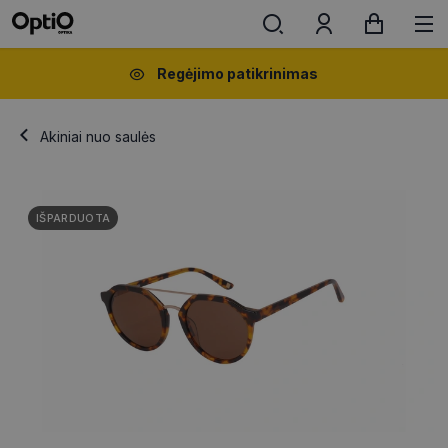
Regėjimo patikrinimas
Akiniai nuo saulės
IŠPARDUOTA