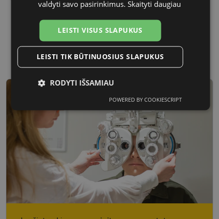
valdyti savo pasirinkimus.
Skaityti daugiau
LEISTI VISUS SLAPUKUS
52 mm
20 mm
Lęšio plotis, mm
Tarpnosės plotis, mm
LEISTI TIK BŪTINUOSIUS SLAPUKUS
RODYTI IŠSAMIAU
POWERED BY COOKIESCRIPT
Būtinieji
Statistikos
Rinkodaros
slapukai
slapukai
slapukai
Funkciniai
Neklasifikuoti
slapukai
slapukai