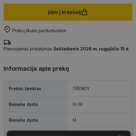
Įdėti į krepšelį
Prekių likutis parduotuvėse
Planuojamas pristatymas
Šeštadienis 2026 m. rugpjūčio 15 d.
Informacija apie prekę
Prekės ženklas
TRENDY
Rėmelio dydis
51-19
Rėmelio dydis
M
Rėmo spalva
black