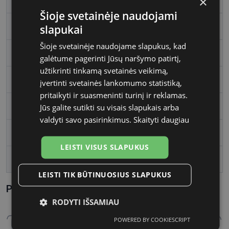
×
Šioje svetainėje naudojami
Rėmelio medžiaga
Plastmasinis
slapukai
Šioje svetainėje naudojame slapukus, kad
Rėmelio forma
Stačiakampis
galėtume pagerinti Jūsų naršymo patirtį,
užtikrinti tinkamą svetainės veikimą,
Vartotojų grupė
Moterims
įvertinti svetainės lankomumo statistiką,
pritaikyti ir suasmeninti turinį ir reklamas.
Lęšio plotis, mm
51
Jūs galite sutikti su visais slapukais arba
valdyti savo pasirinkimus.
Skaityti daugiau
Tarpnosės plotis, mm
19
LEISTI VISUS SLAPUKUS
lens_coating
polariz�ts
LEISTI TIK BŪTINUOSIUS SLAPUKUS
Parametrai Kaip sužinoti savo akinių dydį?
RODYTI IŠSAMIAU
POWERED BY COOKIESCRIPT
Būtinieji
Statistikos
Rinkodaros