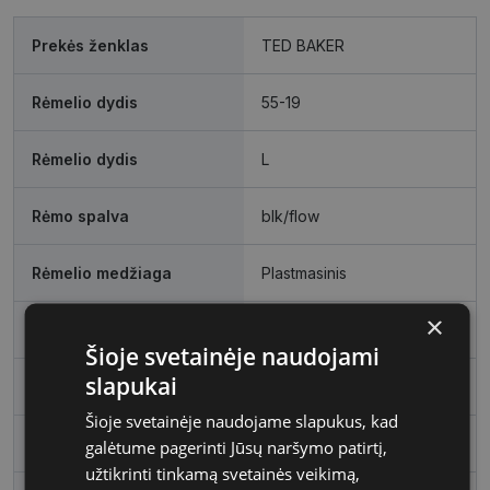
Prekės ženklas
TED BAKER
Rėmelio dydis
55-19
Rėmelio dydis
L
Rėmo spalva
blk/flow
Rėmelio medžiaga
Plastmasinis
×
Rėmelio forma
Ovalus
Šioje svetainėje naudojami
slapukai
Vartotojų grupė
Moterims
Šioje svetainėje naudojame slapukus, kad
Lęšio plotis, mm
55
galėtume pagerinti Jūsų naršymo patirtį,
užtikrinti tinkamą svetainės veikimą,