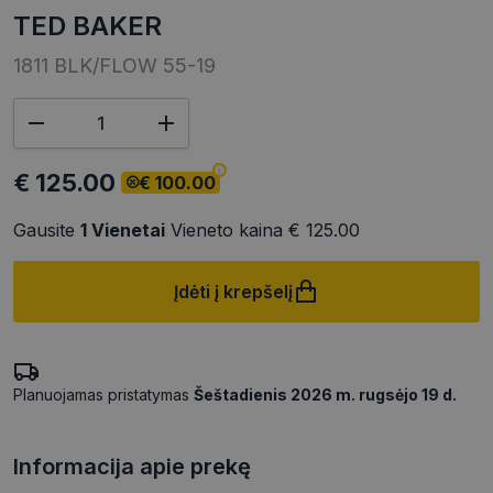
TED BAKER
1811 BLK/FLOW 55-19
€ 125.00
€ 100.00
Gausite
1
Vienetai
Vieneto kaina
€ 125.00
Įdėti į krepšelį
Planuojamas pristatymas
Šeštadienis 2026 m. rugsėjo 19 d.
Informacija apie prekę