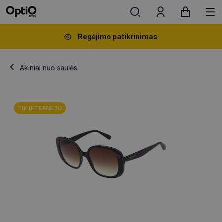
Regėjimo patikrinimas
Akiniai nuo saulės
TIK INTERNETU