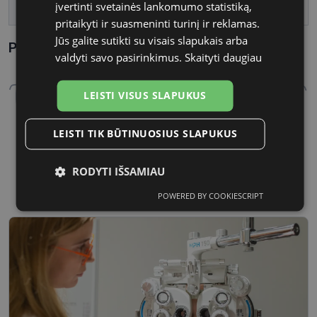
įvertinti svetainės lankomumo statistiką,
Tarpnosės plotis, mm
19
pritaikyti ir suasmeninti turinį ir reklamas.
Jūs galite sutikti su visais slapukais arba
Parametrai Kaip sužinoti savo akinių dydį?
valdyti savo pasirinkimus.
Skaityti daugiau
LEISTI VISUS SLAPUKUS
LEISTI TIK BŪTINUOSIUS SLAPUKUS
55 mm
19 mm
RODYTI IŠSAMIAU
Lęšio plotis, mm
Tarpnosės plotis, mm
POWERED BY COOKIESCRIPT
Būtinieji
Statistikos
Rinkodaros
slapukai
slapukai
slapukai
Funkciniai
Neklasifikuoti
slapukai
slapukai