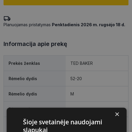
Planuojamas pristatymas
Penktadienis 2026 m. rugsėjo 18 d.
Informacija apie prekę
Prekės ženklas
TED BAKER
Rėmelio dydis
52-20
Rėmelio dydis
M
Rėmo spalva
tort
×
Šioje svetainėje naudojami
Rėmelio medžiaga
Plastmasinis
slapukai