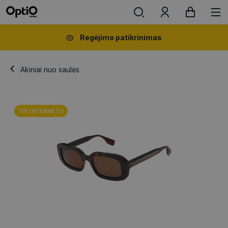
Regėjimo patikrinimas
Akiniai nuo saulės
TIK INTERNETU