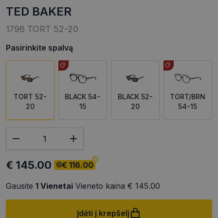
TED BAKER
1796 TORT 52-20
Pasirinkite spalvą
TORT 52-
BLACK 54-
BLACK 52-
TORT/BRN
20
15
20
54-15
€ 145.00
€ 116.00
Gausite
1
Vienetai
Vieneto kaina
€ 145.00
Įdėti į krepšelį