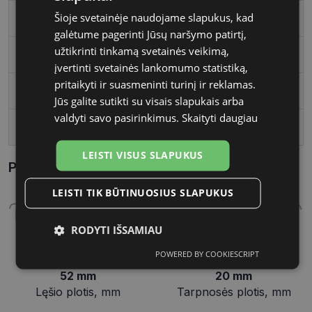
Šioje svetainėje naudojame slapukus, kad
Rėmelio forma
Stačiakampis
galėtume pagerinti Jūsų naršymo patirtį,
užtikrinti tinkamą svetainės veikimą,
Vartotojų grupė
Moterims
įvertinti svetainės lankomumo statistiką,
pritaikyti ir suasmeninti turinį ir reklamas.
Lęšio plotis, mm
52
Jūs galite sutikti su visais slapukais arba
valdyti savo pasirinkimus.
Skaityti daugiau
Tarpnosės plotis, mm
20
LEISTI VISUS SLAPUKUS
Parametrai Kaip sužinoti savo akinių dydį?
LEISTI TIK BŪTINUOSIUS SLAPUKUS
RODYTI IŠSAMIAU
POWERED BY COOKIESCRIPT
Būtinieji
Statistikos
Rinkodaros
slapukai
slapukai
slapukai
52 mm
20 mm
Lęšio plotis, mm
Tarpnosės plotis, mm