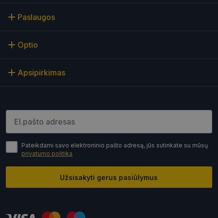
Paslaugos
Optio
Apsipirkimas
Įveskite el.pašto adresą
Pateikdami savo elektroninio pašto adresą, jūs sutinkate su mūsų
privatumo politika
Užsisakyti gerus pasiūlymus