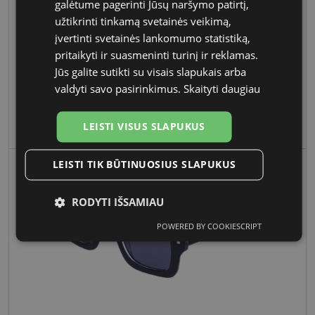
galėtume pagerinti Jūsų naršymo patirtį,
užtikrinti tinkamą svetainės veikimą,
įvertinti svetainės lankomumo statistiką,
pritaikyti ir suasmeninti turinį ir reklamas.
Jūs galite sutikti su visais slapukais arba
valdyti savo pasirinkimus.
Skaityti daugiau
VERTICE
€ 66.50
LEISTI VISUS SLAPUKUS
€ 95.00
961C03S BROWN TORT 50-18
-30 %
LEISTI TIK BŪTINUOSIUS SLAPUKUS
TIK INTERNETU
RODYTI IŠSAMIAU
POWERED BY COOKIESCRIPT
Būtinieji
Statistikos
Rinkodaros
slapukai
slapukai
slapukai
Funkciniai
Neklasifikuoti
slapukai
slapukai