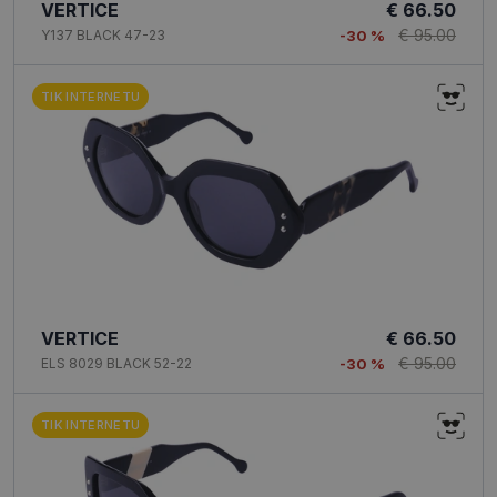
VERTICE
€ 66.50
€ 95.00
Y137 BLACK 47-23
-30 %
TIK INTERNETU
Būtinieji slapukai
Statistikos slapukai
Rinkodaros slapukai
Funkciniai slapukai
Neklasifikuoti slapukai
Šie slapukai yra būtini, kad galėtumėte naršyti
svetainės turinį bei naudotis jo funkcijomis. Šie
slapukai atpažįsta Jūsų įrenginį, tačiau neatskleidžia
Jūsų tapatybės, taip pat nerenka informacijos. Be šių
slapukų tinklalapis neveiks tinkamai. Šie slapukai
VERTICE
€ 66.50
saugomi Jūsų įrenginyje, kol slapukai atlieka savo
funkcijas, bet ne ilgiau kaip dvejus metus.
€ 95.00
ELS 8029 BLACK 52-22
-30 %
Šie būtinieji slapukai nustatomi automatiškai.
TIK INTERNETU
Teikėjas
/
Pavadinimas
Galiojimas
Aprašymas
Domenas
CookieScriptConsent
11 mėnesį
Šį slapuką
CookieScript
4 savaitės
„Cookie-
optio.lt