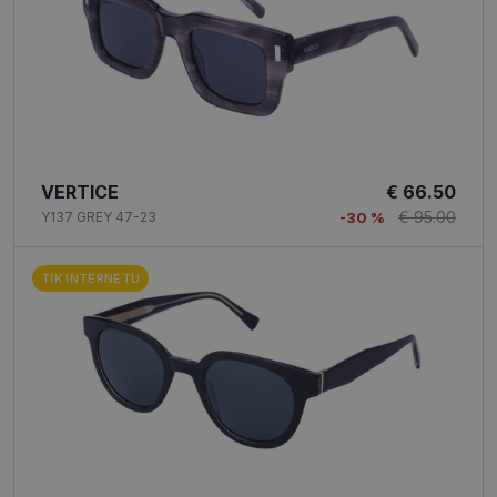
VERTICE
€ 66.50
€ 95.00
Y137 GREY 47-23
-30 %
TIK INTERNETU