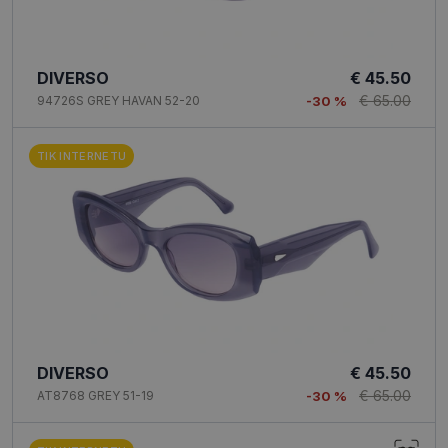
DIVERSO
€ 45.50
€ 65.00
94726S GREY HAVAN 52-20
-30 %
TIK INTERNETU
DIVERSO
€ 45.50
€ 65.00
AT8768 GREY 51-19
-30 %