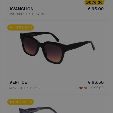
€ 76.00
AVANGLION
€ 95.00
AVS 9087 BLACK 54-19
TIK INTERNETU
VERTICE
€ 66.50
€ 95.00
MZ 2001 BLACK 52-20
-30 %
TIK INTERNETU