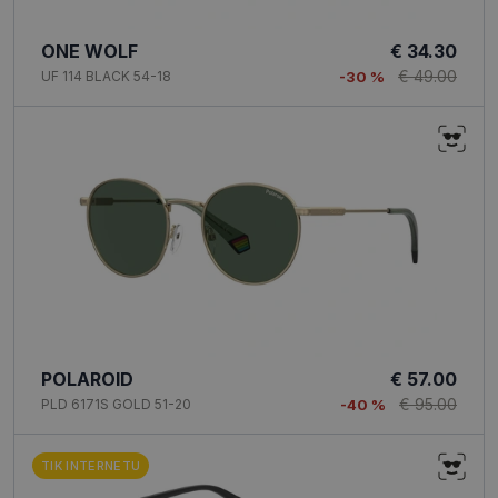
ONE WOLF
€ 34.30
€ 49.00
UF 114 BLACK 54-18
-30 %
POLAROID
€ 57.00
€ 95.00
PLD 6171S GOLD 51-20
-40 %
TIK INTERNETU