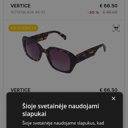
VERTICE
€ 66.50
€ 95.00
107161 BLACK 49-22
-30 %
TIK INTERNETU
VERTICE
€ 66.50
×
€ 95.00
107153S BROWN TORT 51-22
-30 %
Šioje svetainėje naudojami
slapukai
Šioje svetainėje naudojame slapukus, kad