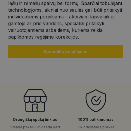
lęšių ir rėmelių spalvų bei formų. Sparčiai tobulėjant
technologijoms, akiniai nuo saulės gali būti pritaikyti
individualiems poreikiams – aktyviam laisvalaikiui
gamtoje ar prie vandens, specialiai pritaikyti
vairuotojantiems arba tiems, kuriems reikia
papildomos regėjimo korekcijos.
Specialūs pasiūlymai
Draugiškų optikų tinklas
100% patikimumas
Visada pakeliui ir visada geri
Tik originalios prekės