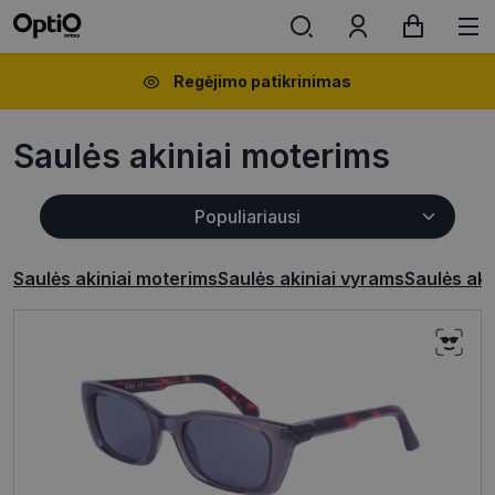
Regėjimo patikrinimas
Saulės akiniai moterims
Saulės akiniai moterims
Saulės akiniai vyrams
Saulės aki