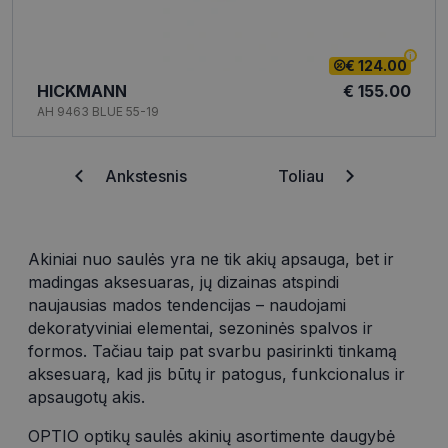
€ 124.00
HICKMANN
€ 155.00
AH 9463 BLUE 55-19
Ankstesnis
Toliau
Akiniai nuo saulės yra ne tik akių apsauga, bet ir
madingas aksesuaras, jų dizainas atspindi
naujausias mados tendencijas – naudojami
dekoratyviniai elementai, sezoninės spalvos ir
formos. Tačiau taip pat svarbu pasirinkti tinkamą
aksesuarą, kad jis būtų ir patogus, funkcionalus ir
apsaugotų akis.
OPTIO optikų saulės akinių asortimente daugybė