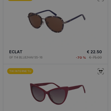
ECLAT
€ 22.50
€ 75.00
GF 114 BLUE/HAV 55-16
-70 %
TIK INTERNETU