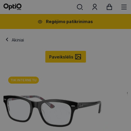
Regėjimo patikrinimas
Akiniai
Paveikslėlis
TIK INTERNETU