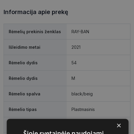
Informacija apie prekę
Rėmelių prekinis ženklas
RAY-BAN
Išleidimo metai
2021
Rėmelio dydis
54
Rėmelio dydis
M
Rėmelio spalva
black/beig
Rėmelio tipas
Plastmasinis
×
Rėmelio forma
Stačiakampis
Šioje svetainėje naudojami