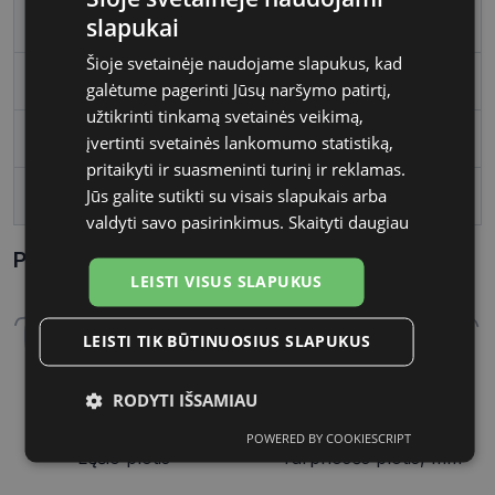
slapukai
Vartotojų grupė
Moterims
Šioje svetainėje naudojame slapukus, kad
Lęšio plotis
54
galėtume pagerinti Jūsų naršymo patirtį,
užtikrinti tinkamą svetainės veikimą,
Tarpnosės plotis, mm
19
įvertinti svetainės lankomumo statistiką,
pritaikyti ir suasmeninti turinį ir reklamas.
Jūs galite sutikti su visais slapukais arba
Kojelės ilgis, mm
150
valdyti savo pasirinkimus.
Skaityti daugiau
Parametrai Kaip sužinoti savo akinių dydį?
LEISTI VISUS SLAPUKUS
LEISTI TIK BŪTINUOSIUS SLAPUKUS
RODYTI IŠSAMIAU
54 mm
19 mm
POWERED BY COOKIESCRIPT
Būtinieji
Statistikos
Rinkodaros
Lęšio plotis
Tarpnosės plotis, mm
slapukai
slapukai
slapukai