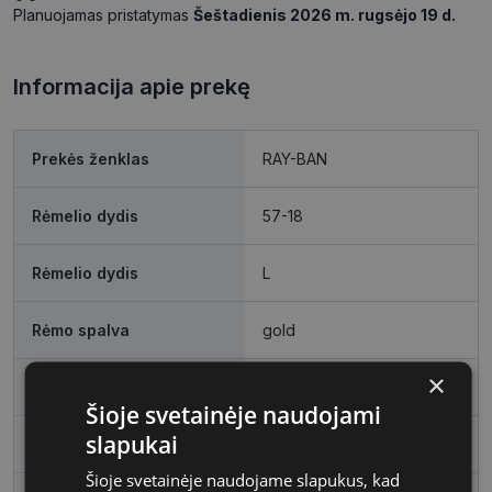
Planuojamas pristatymas
Šeštadienis 2026 m. rugsėjo 19 d.
Informacija apie prekę
Prekės ženklas
RAY-BAN
Rėmelio dydis
57-18
Rėmelio dydis
L
Rėmo spalva
gold
×
Rėmelio medžiaga
Metalas
Šioje svetainėje naudojami
slapukai
Rėmelio forma
Kvadratas
Šioje svetainėje naudojame slapukus, kad