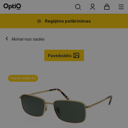
Regėjimo patikrinimas
Akiniai nuo saulės
Paveikslėlis
TIK INTERNETU