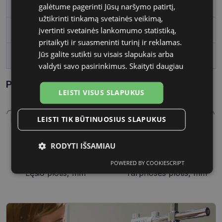
Vartotojų grupė
Vyrams
galėtume pagerinti Jūsų naršymo patirtį,
užtikrinti tinkamą svetainės veikimą,
įvertinti svetainės lankomumo statistiką,
Lęšio plotis, mm
57
pritaikyti ir suasmeninti turinį ir reklamas.
Jūs galite sutikti su visais slapukais arba
Tarpnosės plotis, mm
18
valdyti savo pasirinkimus.
Skaityti daugiau
Parametrai Kaip sužinoti savo akinių dydį?
LEISTI VISUS SLAPUKUS
LEISTI TIK BŪTINUOSIUS SLAPUKUS
RODYTI IŠSAMIAU
57 mm
18 mm
POWERED BY COOKIESCRIPT
Būtinieji
Statistikos
Rinkodaros
Lęšio plotis, mm
Tarpnosės plotis, mm
slapukai
slapukai
slapukai
Funkciniai
Neklasifikuoti