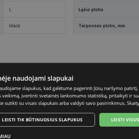
L
Lęšio plotis
black
Tarpnosės plotis, mm
inėje naudojami slapukai
naudojame slapukus, kad galėtume pagerinti Jūsų naršymo patirtį, 
veikimą, įvertinti svetainės lankomumo statistiką, pritaikyti ir su
te sutikti su visais slapukais arba valdyti savo pasirinkimus.
Skait
LEISTI TIK BŪTINUOSIUS SLAPUKUS
LEISTI VIS
MIAU