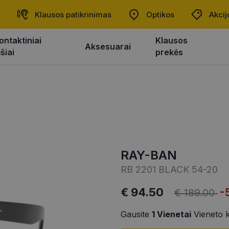
Klausos patikrinimas
Optikos
Akcij
ontaktiniai
Klausos
Aksesuarai
ęšiai
prekės
RAY-BAN
RB 2201 BLACK 54-20
€ 94.50
-
€ 189.00
Gausite
1
Vienetai
Vieneto 