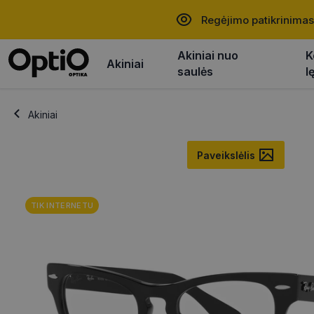
Regėjimo patikrinimas
Akiniai nuo
K
Akiniai
saulės
l
Akiniai
Paveikslėlis
TIK INTERNETU