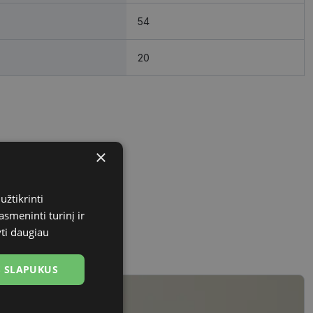
54
20
×
užtikrinti
asmeninti turinį ir
yti daugiau
US SLAPUKUS