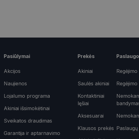
shipping_country
csrftoken
Pavadinimas
Pasiūlymai
Prekės
Paslaugo
ttcsid_CQD2CAJC7
Tei
Pavadinimas
ttcsid
Do
Akcijos
Akiniai
Regėjimo 
Pavadinimas
test_cookie
Goo
.do
Naujienos
Saulės akiniai
Regėjimo 
_ga
IDE
Goo
.do
Lojalumo programa
Kontaktiniai
Nemokama
lęšiai
bandyma
Akiniai išsimokėtinai
_gcl_au
Goo
.opt
Aksesuarai
Nemokama
_ttp
Sveikatos draudimas
_fbp
Met
Klausos prekės
Paslaugų 
Inc.
Garantija ir aptarnavimo
__kla_id
.opt