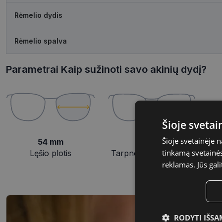
Rėmelio dydis
Rėmelio spalva
Parametrai Kaip sužinoti savo akinių dydį?
Šioje sveta
Šioje svetainėje 
54 mm
20 mm
tinkamą svetainės 
Lęšio plotis
Tarpnosės plotis, mm
reklamas. Jūs gali
RODYTI IŠSA