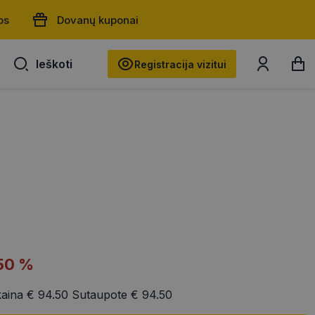
os
Dovanų kuponai
Ieškoti
Ieškoti
Registracija vizitui
50 %
kaina
€ 94.50
Sutaupote
€ 94.50