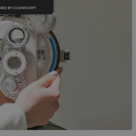
RED BY COOKIESCRIPT
Neklasifikuoti
slapukai
sifikuoti slapukai
įsta Jūsų įrenginį,
i. Šie slapukai
nkytojų slapukų
-Script.com slapukų
ageidavimus dėl