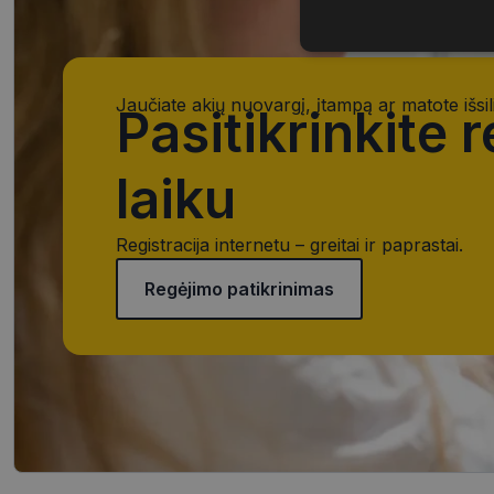
Būtinieji
slapukai
Jaučiate akių nuovargį, įtampą ar matote išsil
Pasitikrinkite 
laiku
Būtinieji slapuka
Registracija internetu – greitai ir paprastai.
Šie slapukai yra būtin
tačiau neatskleidžia 
Regėjimo patikrinimas
saugomi Jūsų įrenginyj
Šie būtinieji slapuka
Pavadinimas
CookieScriptConse
_tt_enable_cookie