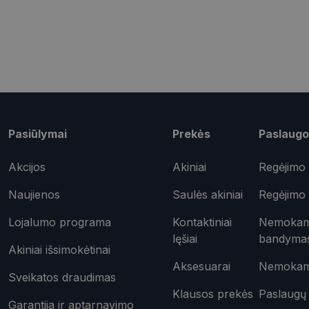
shipping_country
csrftoken
Pavadinimas
ttcsid_CQD2CAJC7
Pasiūlymai
Prekės
Paslaugo
Tei
Pavadinimas
ttcsid
Do
Akcijos
Akiniai
Regėjimo 
Pavadinimas
test_cookie
Goo
.do
Naujienos
Saulės akiniai
Regėjimo 
_ga
IDE
Goo
.do
Lojalumo programa
Kontaktiniai
Nemokama
lęšiai
bandyma
_gcl_au
Goo
Akiniai išsimokėtinai
.opt
_ttp
Aksesuarai
Nemokama
Sveikatos draudimas
_fbp
Met
Klausos prekės
Paslaugų 
Inc.
Garantija ir aptarnavimo
__kla_id
.opt