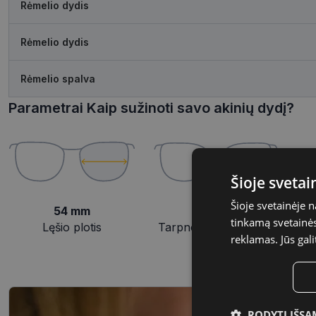
Rėmelio dydis
Rėmelio dydis
Rėmelio spalva
Parametrai Kaip sužinoti savo akinių dydį?
Šioje sveta
Šioje svetainėje 
54 mm
19 mm
tinkamą svetainės 
Lęšio plotis
Tarpnosės plotis, mm
reklamas. Jūs gali
RODYTI IŠSA