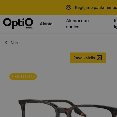
Regėjimo patikrinimas
Akiniai nuo
K
Akiniai
saulės
l
Akiniai
Paveikslėlis
TIK INTERNETU