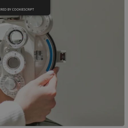
RED BY COOKIESCRIPT
Neklasifikuoti
slapukai
sifikuoti slapukai
įsta Jūsų įrenginį,
i. Šie slapukai
nkytojų slapukų
-Script.com slapukų
ageidavimus dėl