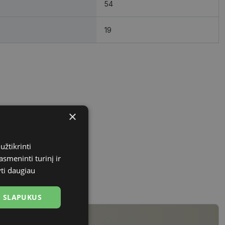
54
19
×
užtikrinti
asmeninti turinį ir
yti daugiau
US SLAPUKUS