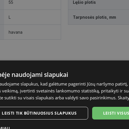
55
Lęšio plotis
L
Tarpnosės plotis, mm
havana
inėje naudojami slapukai
naudojame slapukus, kad galėtume pagerinti Jūsų naršymo patirtį, 
veikimą, įvertinti svetainės lankomumo statistiką, pritaikyti ir su
te sutikti su visais slapukais arba valdyti savo pasirinkimus.
Skait
LEISTI TIK BŪTINUOSIUS SLAPUKUS
LEISTI VIS
MIAU