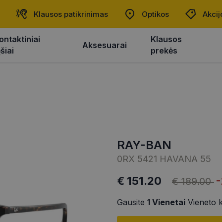
Klausos patikrinimas
Optikos
Akcij
ontaktiniai
Klausos
Aksesuarai
ęšiai
prekės
RAY-BAN
0RX 5421 HAVANA 55
€ 151.20
€ 189.00
Gausite
1
Vienetai
Vieneto 