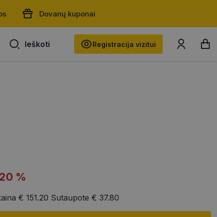
os
Dovanų kuponai
Ieškoti
Ieškoti
Registracija vizitui
-20 %
kaina
€ 151.20
Sutaupote
€ 37.80