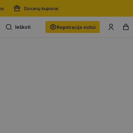
os
Dovanų kuponai
Ieškoti
Ieškoti
Registracija vizitui