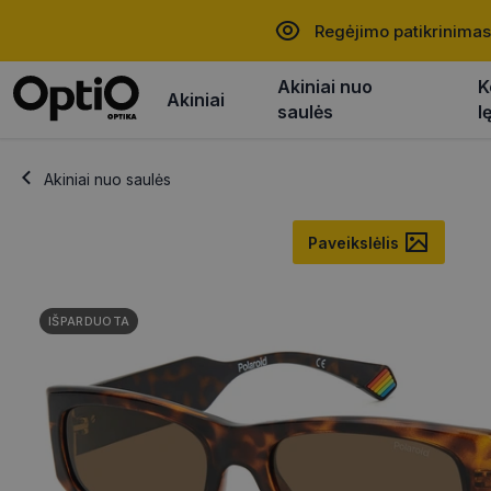
Regėjimo patikrinimas
Akiniai nuo
K
Akiniai
saulės
l
Akiniai nuo saulės
Paveikslėlis
IŠPARDUOTA