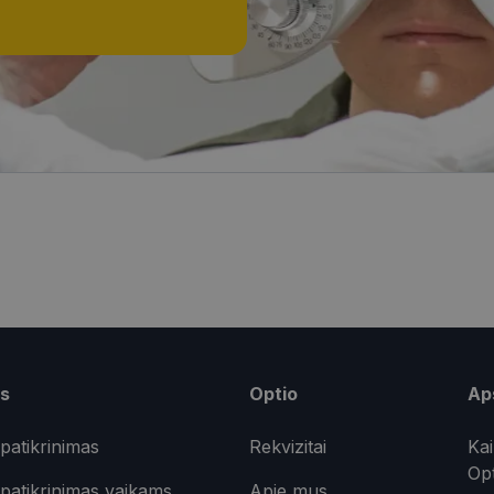
i
Statistikos slapukai
Rinkodaros slapukai
Funkciniai slapukai
Nekla
i, kad galėtumėte naršyti svetainės turinį bei naudotis jo funkcijomis. Šie slapukai atpaž
Jūsų tapatybės, taip pat nerenka informacijos. Be šių slapukų tinklalapis neveiks tinkama
e, kol slapukai atlieka savo funkcijas, bet ne ilgiau kaip dvejus metus.
i nustatomi automatiškai.
Teikėjas
/
Galiojimas
Aprašymas
Domenas
nt
11 mėnesį
Šį slapuką „Cookie-Script.com“ paslauga naudoja la
CookieScript
4 savaitės
sutikimo nuostatoms prisiminti. Būtina, kad Cookie
optio.lt
reklamjuostė veiktų tinkamai.
.optio.lt
2 mėnesiai
Šis slapukas yra naudojamas prisiminti vartotojo p
4 savaitės
slapukų naudojimo svetainėje.
optio.lt
1 metai
s
Optio
Ap
optio.lt
11 mėnesį
Šis slapukas yra susietas su „Django“ žiniatinklio kū
4 savaitės
skirta „Python“. Jis sukurtas siekiant apsaugoti svet
tipo programinės įrangos atakos prieš žiniatinklio f
patikrinimas
Rekvizitai
Kai
Op
patikrinimas vaikams
Apie mus