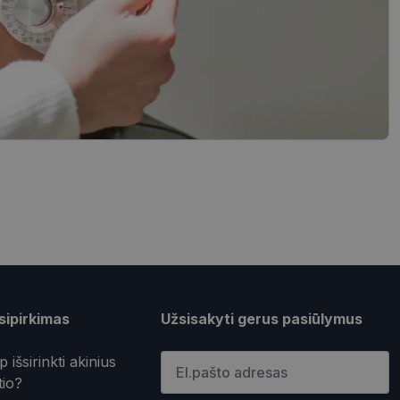
sifikuoti slapukai
įsta Jūsų įrenginį,
i. Šie slapukai
nkytojų slapukų
-Script.com slapukų
ageidavimus dėl
sipirkimas
Užsisakyti gerus pasiūlymus
rimo platforma,
ainę nuo tam tikro
ormas.
Įveskite el.pašto adresą
p išsirinkti akinius
tio?