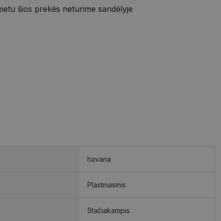
metu šios prekės neturime sandėlyje
havana
Plastmasinis
Stačiakampis