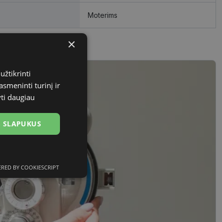
Moterims
×
užtikrinti
asmeninti turinį ir
yti daugiau
US SLAPUKUS
RED BY COOKIESCRIPT
Neklasifikuoti
slapukai