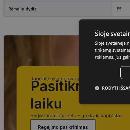
Rėmelio dydis
55
Šioje sveta
Šioje svetainėje 
tinkamą svetainės 
reklamas. Jūs gali
Jaučiate akių nuovargį, įtampą ar matote išsil
Pasitikrinkite 
RODYTI IŠSA
laiku
Būtinieji
slapukai
Registracija internetu – greitai ir paprastai.
Regėjimo patikrinimas