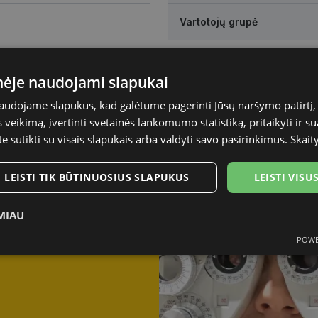
Vartotojų grupė
inėje naudojami slapukai
naudojame slapukus, kad galėtume pagerinti Jūsų naršymo patirtį, 
veikimą, įvertinti svetainės lankomumo statistiką, pritaikyti ir su
te sutikti su visais slapukais arba valdyti savo pasirinkimus.
Skait
LEISTI TIK BŪTINUOSIUS SLAPUKUS
LEISTI VIS
iejusį vaizdą?
regėjimą
MIAU
POWE
Statistikos
Rinkodaros
Funkciniai
slapukai
slapukai
slapukai