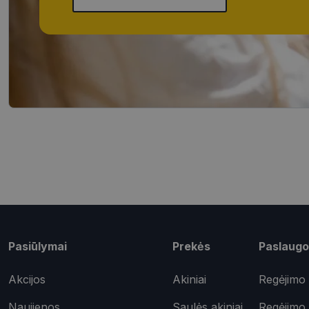
Būtinieji slapuka
Šie slapukai yra būtin
tačiau neatskleidžia 
saugomi Jūsų įrenginyj
Šie būtinieji slapuka
Pavadinimas
CookieScriptConse
_tt_enable_cookie
shipping_country
Pasiūlymai
Prekės
Paslaugo
csrftoken
Akcijos
Akiniai
Regėjimo 
Naujienos
Saulės akiniai
Regėjimo 