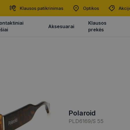
Klausos patikrinimas
Optikos
Akcij
ontaktiniai
Klausos
Aksesuarai
ęšiai
prekės
polaroid
PLD6169/S 55