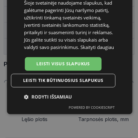
Šioje svetainėje naudojame slapukus, kad
galėtume pagerinti Jūsų naršymo patirtį,
Vartotojų grupė
Vyrams
užtikrinti tinkamą svetainės veikimą,
įvertinti svetainės lankomumo statistiką,
Lęšio plotis
57
pritaikyti ir suasmeninti turinį ir reklamas.
Jūs galite sutikti su visais slapukais arba
Tarpnosės plotis, mm
19
valdyti savo pasirinkimus.
Skaityti daugiau
Parametrai Kaip sužinoti savo akinių dydį?
LEISTI VISUS SLAPUKUS
LEISTI TIK BŪTINUOSIUS SLAPUKUS
RODYTI IŠSAMIAU
POWERED BY COOKIESCRIPT
Būtinieji
Statistikos
Rinkodaros
57 mm
19 mm
slapukai
slapukai
slapukai
Lęšio plotis
Tarpnosės plotis, mm