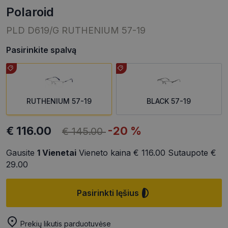
polaroid
PLD D619/G RUTHENIUM 57-19
Pasirinkite spalvą
RUTHENIUM 57-19
BLACK 57-19
€ 116.00
-20 %
€ 145.00
Gausite
1
Vienetai
Vieneto kaina
€ 116.00
Sutaupote
€
29.00
Pasirinkti lęšius
Prekių likutis parduotuvėse