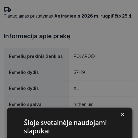
Planuojamas pristatymas
Antradienis 2026 m. rugpjūčio 25 d.
Informacija apie prekę
Rėmelių prekinis ženklas
POLAROID
Rėmelio dydis
57-19
Rėmelio dydis
XL
Rėmelio spalva
ruthenium
×
Rėmelio tipas
Metalas
Šioje svetainėje naudojami
slapukai
Rėmelio forma
Stačiakampis