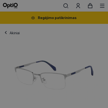
Regėjimo patikrinimas
Akiniai