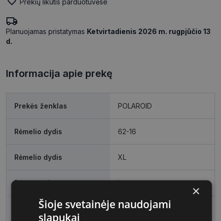
Prekių likutis parduotuvėse
Planuojamas pristatymas
Ketvirtadienis 2026 m. rugpjūčio 13
d.
Informacija apie prekę
Prekės ženklas
POLAROID
Rėmelio dydis
62-16
Rėmelio dydis
XL
Rėmo spalva
havanna
×
Šioje svetainėje naudojami
Rėmelio medžiaga
Plastmasinis
slapukai