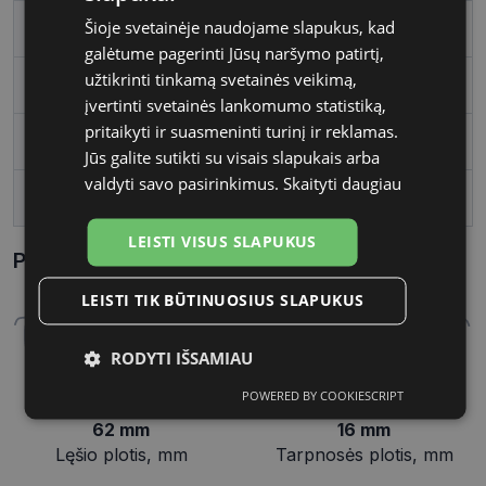
Šioje svetainėje naudojame slapukus, kad
Rėmelio forma
Kvadratas
galėtume pagerinti Jūsų naršymo patirtį,
užtikrinti tinkamą svetainės veikimą,
Vartotojų grupė
Moterims
įvertinti svetainės lankomumo statistiką,
pritaikyti ir suasmeninti turinį ir reklamas.
Lęšio plotis, mm
62
Jūs galite sutikti su visais slapukais arba
valdyti savo pasirinkimus.
Skaityti daugiau
Tarpnosės plotis, mm
16
LEISTI VISUS SLAPUKUS
Parametrai Kaip sužinoti savo akinių dydį?
LEISTI TIK BŪTINUOSIUS SLAPUKUS
RODYTI IŠSAMIAU
POWERED BY COOKIESCRIPT
Būtinieji
Statistikos
Rinkodaros
slapukai
slapukai
slapukai
62 mm
16 mm
Lęšio plotis, mm
Tarpnosės plotis, mm