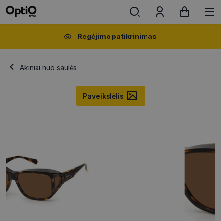
Regėjimo patikrinimas
Akiniai nuo saulės
Paveikslėlis