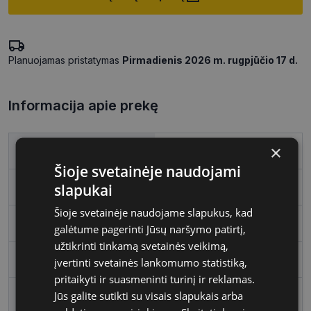
Planuojamas pristatymas
Pirmadienis 2026 m. rugpjūčio 17 d.
Informacija apie prekę
×
Prekės ženklas
POLAROID
Šioje svetainėje naudojami
slapukai
Išleidimo metai
2024
Šioje svetainėje naudojame slapukus, kad
Rėmelio dydis
46
galėtume pagerinti Jūsų naršymo patirtį,
užtikrinti tinkamą svetainės veikimą,
Rėmo spalva
green
įvertinti svetainės lankomumo statistiką,
pritaikyti ir suasmeninti turinį ir reklamas.
Jūs galite sutikti su visais slapukais arba
Rėmelio medžiaga
Plastmasinis