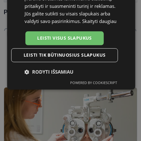
pritaikyti ir suasmeninti turinį ir reklamas.
Parametrai Kaip sužinoti savo akinių dydį?
Jūs galite sutikti su visais slapukais arba
valdyti savo pasirinkimus.
Skaityti daugiau
LEISTI VISUS SLAPUKUS
LEISTI TIK BŪTINUOSIUS SLAPUKUS
56 mm
18 mm
Lęšio plotis, mm
Tarpnosės plotis, mm
RODYTI IŠSAMIAU
POWERED BY COOKIESCRIPT
Būtinieji
Statistikos
Rinkodaros
slapukai
slapukai
slapukai
Funkciniai
Neklasifikuoti
slapukai
slapukai