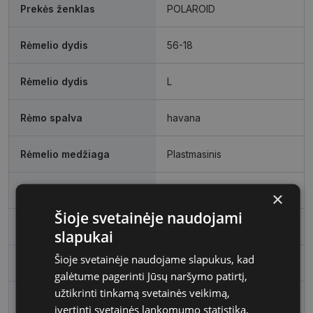
Prekės ženklas
POLAROID
Rėmelio dydis
56-18
Rėmelio dydis
L
Rėmo spalva
havana
Rėmelio medžiaga
Plastmasinis
Rėmelio forma
Kvadratas
×
Šioje svetainėje naudojami
Vartotojų grupė
Vyrams
slapukai
Šioje svetainėje naudojame slapukus, kad
Lęšio plotis, mm
56
galėtume pagerinti Jūsų naršymo patirtį,
užtikrinti tinkamą svetainės veikimą,
Tarpnosės plotis, mm
18
įvertinti svetainės lankomumo statistiką,