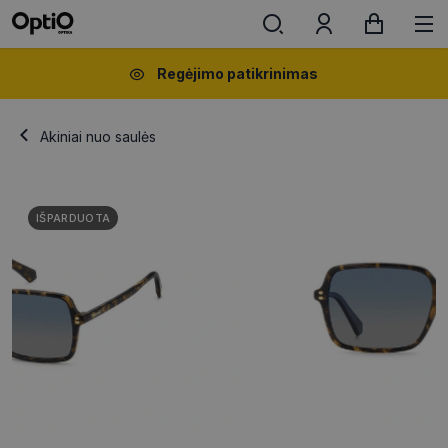
Regėjimo patikrinimas
Akiniai nuo saulės
IŠPARDUOTA