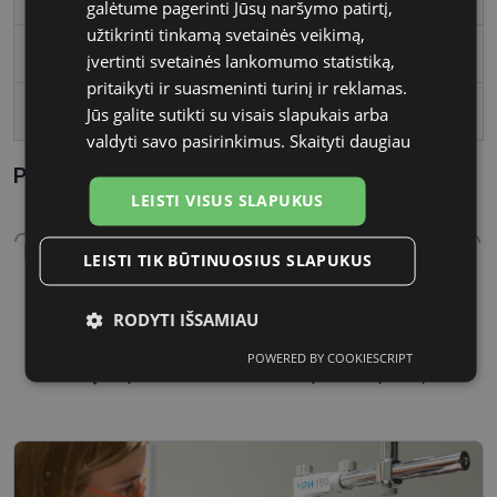
galėtume pagerinti Jūsų naršymo patirtį,
užtikrinti tinkamą svetainės veikimą,
Lęšio plotis
56
įvertinti svetainės lankomumo statistiką,
pritaikyti ir suasmeninti turinį ir reklamas.
Tarpnosės plotis, mm
16
Jūs galite sutikti su visais slapukais arba
valdyti savo pasirinkimus.
Skaityti daugiau
Parametrai Kaip sužinoti savo akinių dydį?
LEISTI VISUS SLAPUKUS
LEISTI TIK BŪTINUOSIUS SLAPUKUS
RODYTI IŠSAMIAU
56 mm
16 mm
POWERED BY COOKIESCRIPT
Būtinieji
Statistikos
Rinkodaros
Lęšio plotis
Tarpnosės plotis, mm
slapukai
slapukai
slapukai
Funkciniai
Neklasifikuoti
slapukai
slapukai