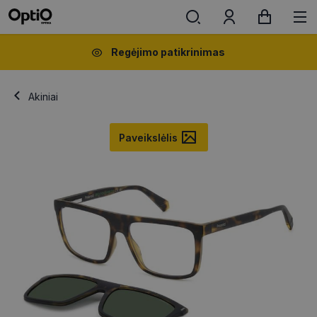
Regėjimo patikrinimas
Akiniai
Paveikslėlis