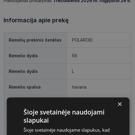
Planuojamas pristatymas
Trečiadienis 2026 m. rugpjūčio 26 d.
Informacija apie prekę
Rėmelių prekinis ženklas
POLAROID
Rėmelio dydis
56
Rėmelio dydis
L
Rėmelio spalva
havana
×
Rėmelio tipas
Plastmasinis
Šioje svetainėje naudojami
Rėmelio forma
Stačiakampis
slapukai
Šioje svetainėje naudojame slapukus, kad
Vartotojų grupė
Vyrams