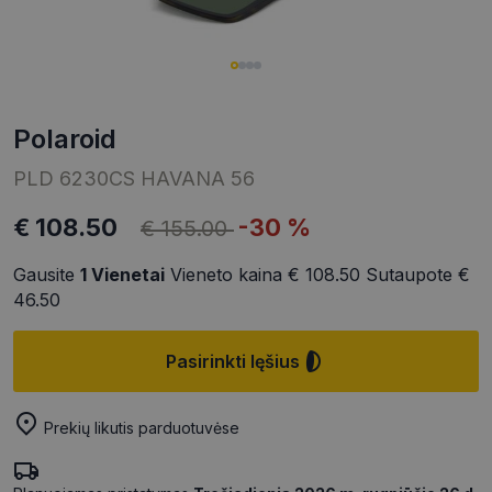
polaroid
PLD 6230CS HAVANA 56
€ 108.50
-30 %
€ 155.00
Gausite
1
Vienetai
Vieneto kaina
€ 108.50
Sutaupote
€
46.50
Pasirinkti lęšius
Prekių likutis parduotuvėse