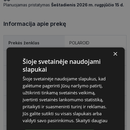
Planuojamas pristatymas
Šeštadienis 2026 m. rugpjūčio 15 d.
Informacija apie prekę
Prekės ženklas
POLAROID
×
Išleidimo metai
2024
Šioje svetainėje naudojami
slapukai
Rėmelio dydis
56
Šioje svetainėje naudojame slapukus, kad
galėtume pagerinti Jūsų naršymo patirtį,
Rėmo spalva
black
užtikrinti tinkamą svetainės veikimą,
įvertinti svetainės lankomumo statistiką,
Rėmelio medžiaga
Plastmasinis
pritaikyti ir suasmeninti turinį ir reklamas.
Jūs galite sutikti su visais slapukais arba
Rėmelio forma
Kvadratas
valdyti savo pasirinkimus.
Skaityti daugiau