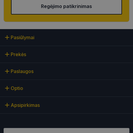
Rinkodaros slapukai
Funkciniai slapukai
Regėjimo patikrinimas
Neklasifikuoti slapukai
Šie slapukai yra būtini, kad galėtumėte naršyti
svetainės turinį bei naudotis jo funkcijomis. Šie
slapukai atpažįsta Jūsų įrenginį, tačiau neatskleidžia
Jūsų tapatybės, taip pat nerenka informacijos. Be šių
Pasiūlymai
slapukų tinklalapis neveiks tinkamai. Šie slapukai
saugomi Jūsų įrenginyje, kol slapukai atlieka savo
funkcijas, bet ne ilgiau kaip dvejus metus.
Prekės
Šie būtinieji slapukai nustatomi automatiškai.
Teikėjas
/
Pavadinimas
Galiojimas
Aprašymas
Paslaugos
Domenas
CookieScriptConsent
11 mėnesį
Šį slapuką
CookieScript
4 savaitės
„Cookie-
optio.lt
Optio
Script.com“
paslauga
naudoja
lankytojų
Apsipirkimas
slapukų
sutikimo
nuostatoms
prisiminti.
Būtina, kad
Cookie-
Script.com
Įveskite el.pašto adresą