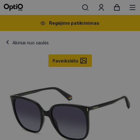
Regėjimo patikrinimas
Akiniai nuo saulės
Paveikslėlis