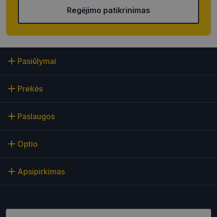
Rinkodaros slapukai
Funkciniai slapukai
Regėjimo patikrinimas
Neklasifikuoti slapukai
Šie slapukai yra būtini, kad galėtumėte naršyti
svetainės turinį bei naudotis jo funkcijomis. Šie
slapukai atpažįsta Jūsų įrenginį, tačiau neatskleidžia
Jūsų tapatybės, taip pat nerenka informacijos. Be šių
Pasiūlymai
slapukų tinklalapis neveiks tinkamai. Šie slapukai
saugomi Jūsų įrenginyje, kol slapukai atlieka savo
funkcijas, bet ne ilgiau kaip dvejus metus.
Prekės
Šie būtinieji slapukai nustatomi automatiškai.
Teikėjas
/
Pavadinimas
Galiojimas
Aprašymas
Paslaugos
Domenas
CookieScriptConsent
11 mėnesį
Šį slapuką
CookieScript
4 savaitės
„Cookie-
optio.lt
Optio
Script.com“
paslauga
naudoja
lankytojų
Apsipirkimas
slapukų
sutikimo
nuostatoms
prisiminti.
Būtina, kad
Cookie-
Script.com
Įveskite el.pašto adresą