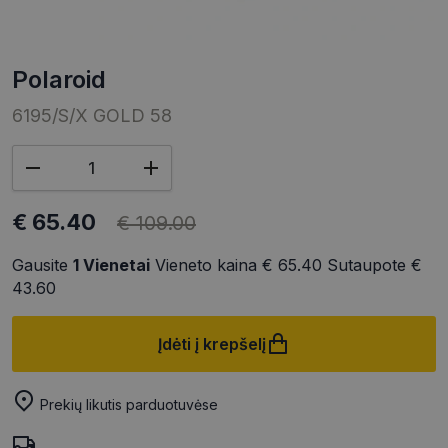
polaroid
6195/S/X GOLD 58
€ 65.40
€ 109.00
Gausite
1
Vienetai
Vieneto kaina
€ 65.40
Sutaupote
€
43.60
Įdėti į krepšelį
Prekių likutis parduotuvėse