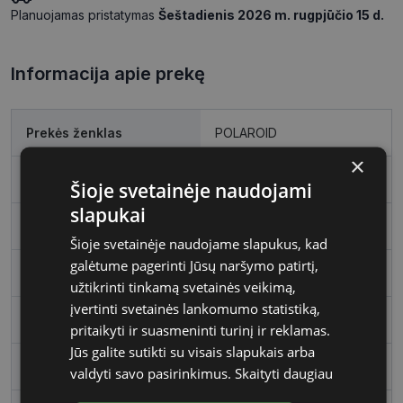
Planuojamas pristatymas
Šeštadienis 2026 m. rugpjūčio 15 d.
Informacija apie prekę
Prekės ženklas
POLAROID
×
Išleidimo metai
2024
Šioje svetainėje naudojami
slapukai
Rėmelio dydis
58
Šioje svetainėje naudojame slapukus, kad
galėtume pagerinti Jūsų naršymo patirtį,
Rėmo spalva
gold
užtikrinti tinkamą svetainės veikimą,
įvertinti svetainės lankomumo statistiką,
Rėmelio medžiaga
Metalas
pritaikyti ir suasmeninti turinį ir reklamas.
Jūs galite sutikti su visais slapukais arba
Rėmelio forma
Ovalus
valdyti savo pasirinkimus.
Skaityti daugiau