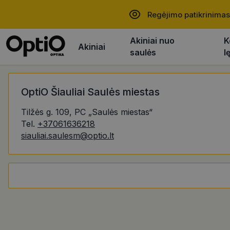
Regėjimo patikrinimas
Akiniai nuo
K
Akiniai
saulės
l
OptiO Šiauliai Saulės miestas
Tilžės g. 109, PC „Saulės miestas“
Tel.
+37061636218
siauliai.saulesm@optio.lt