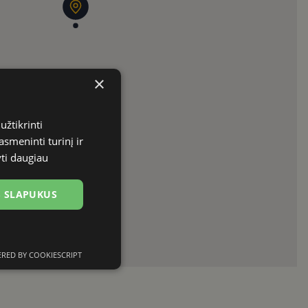
×
užtikrinti
asmeninti turinį ir
yti daugiau
US SLAPUKUS
RED BY COOKIESCRIPT
Neklasifikuoti
slapukai