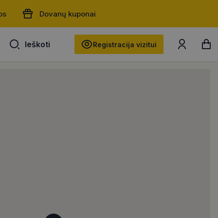
os
Dovanų kuponai
Ieškoti
Ieškoti
Registracija vizitui