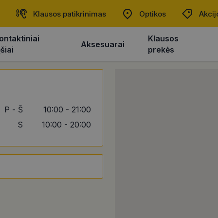
Klausos patikrinimas
Optikos
Akcij
ontaktiniai
Klausos
Aksesuarai
ęšiai
prekės
P - Š
10:00 - 21:00
S
10:00 - 20:00