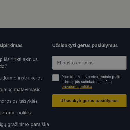
sifikuoti slapukai
įsta Jūsų įrenginį,
i. Šie slapukai
sipirkimas
Užsisakyti gerus pasiūlymus
Įveskite el.pašto adresą
p išsirinkti akinius
tio?
nkytojų slapukų
Pateikdami savo elektroninio pašto
dojimo instrukcijos
-Script.com slapukų
adresą, jūs sutinkate su mūsų
privatumo politika
tualus matavimasis
ageidavimus dėl
drosios taisyklės
Užsisakyti gerus pasiūlymus
vatumo politika
rimo platforma,
ainę nuo tam tikro
ormas.
igų grąžinimo paraiška