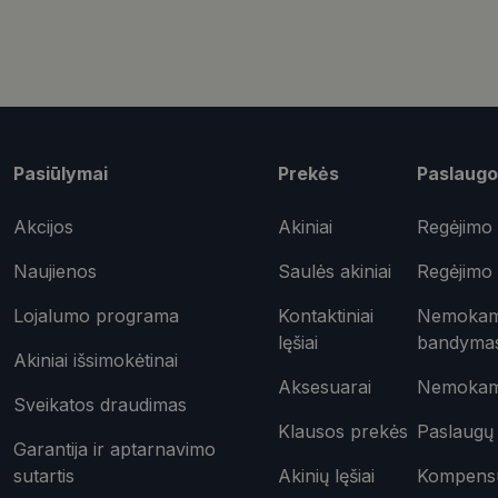
Būtinieji slapuka
Šie slapukai yra būtin
tačiau neatskleidžia 
Pasiūlymai
Prekės
Paslaugo
saugomi Jūsų įrenginyj
Šie būtinieji slapuka
Akcijos
Akiniai
Regėjimo 
Pavadinimas
Naujienos
Saulės akiniai
Regėjimo 
CookieScriptConse
Lojalumo programa
Kontaktiniai
Nemokama
lęšiai
bandyma
Akiniai išsimokėtinai
_tt_enable_cookie
Aksesuarai
Nemokama
Sveikatos draudimas
shipping_country
Klausos prekės
Paslaugų 
csrftoken
Garantija ir aptarnavimo
sutartis
Akinių lęšiai
Kompensuo