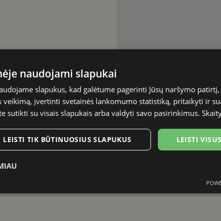
inėje naudojami slapukai
naudojame slapukus, kad galėtume pagerinti Jūsų naršymo patirtį, 
veikimą, įvertinti svetainės lankomumo statistiką, pritaikyti ir su
te sutikti su visais slapukais arba valdyti savo pasirinkimus.
Skait
LEISTI TIK BŪTINUOSIUS SLAPUKUS
LEISTI VIS
MIAU
POWE
Statistikos
Rinkodaros
Funkciniai
slapukai
slapukai
slapukai