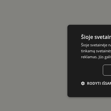
Šioje sveta
Šioje svetainėje 
tinkamą svetainės 
reklamas. Jūs gali
RODYTI IŠSA
Būtinieji
slapukai