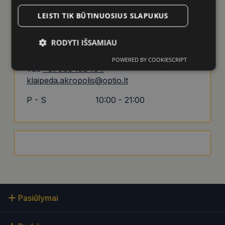
LEISTI TIK BŪTINUOSIUS SLAPUKUS
OptiO Klaipėda Akropolis
RODYTI IŠSAMIAU
Taikos pr. 61, PPC „Akropolis“
POWERED BY COOKIESCRIPT
Būtinieji
Statistikos
Rinkodaros
Tel.
+37069438404
slapukai
slapukai
slapukai
klaipeda.akropolis@optio.lt
P - S
10:00 - 21:00
Funkciniai
Neklasifikuoti
slapukai
slapukai
Būtinieji slapukai
Statistikos slapukai
Pasiūlymai
Rinkodaros slapukai
Funkciniai slapukai
Neklasifikuoti slapukai