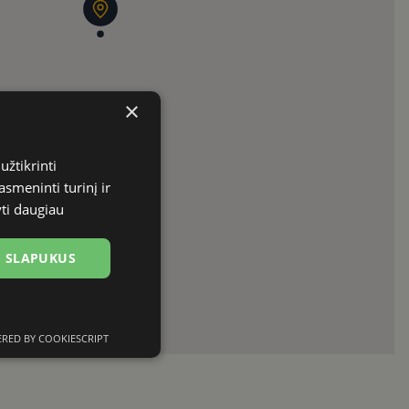
×
užtikrinti
asmeninti turinį ir
yti daugiau
US SLAPUKUS
RED BY COOKIESCRIPT
Neklasifikuoti
slapukai