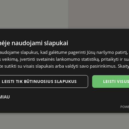
inėje naudojami slapukai
naudojame slapukus, kad galėtume pagerinti Jūsų naršymo patirtį, 
veikimą, įvertinti svetainės lankomumo statistiką, pritaikyti ir su
te sutikti su visais slapukais arba valdyti savo pasirinkimus.
Skait
LEISTI TIK BŪTINUOSIUS SLAPUKUS
LEISTI VIS
MIAU
POWE
Statistikos
Rinkodaros
Funkciniai
slapukai
slapukai
slapukai