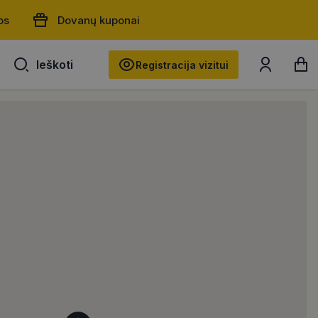
os
Dovanų kuponai
Ieškoti
Ieškoti
Registracija vizitui