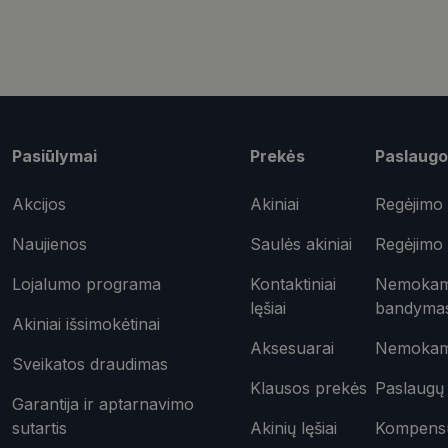
Būtinieji slapuka
Šie slapukai yra būtin
tačiau neatskleidžia 
Pasiūlymai
Prekės
Paslaugo
saugomi Jūsų įrenginyj
Šie būtinieji slapuka
Akcijos
Akiniai
Regėjimo 
Pavadinimas
Naujienos
Saulės akiniai
Regėjimo 
CookieScriptConse
Lojalumo programa
Kontaktiniai
Nemokama
lęšiai
bandyma
Akiniai išsimokėtinai
_tt_enable_cookie
Aksesuarai
Nemokama
Sveikatos draudimas
shipping_country
Klausos prekės
Paslaugų 
csrftoken
Garantija ir aptarnavimo
sutartis
Akinių lęšiai
Kompensuo