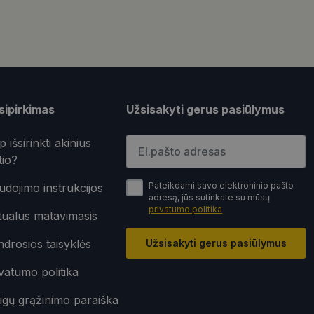
sifikuoti slapukai
įsta Jūsų įrenginį,
i. Šie slapukai
sipirkimas
Užsisakyti gerus pasiūlymus
Įveskite el.pašto adresą
p išsirinkti akinius
tio?
nkytojų slapukų
Pateikdami savo elektroninio pašto
dojimo instrukcijos
-Script.com slapukų
adresą, jūs sutinkate su mūsų
privatumo politika
tualus matavimasis
ageidavimus dėl
drosios taisyklės
Užsisakyti gerus pasiūlymus
vatumo politika
rimo platforma,
ainę nuo tam tikro
ormas.
igų grąžinimo paraiška