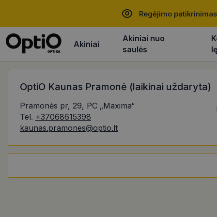
Regėjimo patikrinimas
Akiniai nuo
K
Akiniai
saulės
l
OptiO Kaunas Pramonė (laikinai uždaryta)
Pramonės pr, 29, PC „Maxima“
Tel.
+37068615398
kaunas.pramones@optio.lt