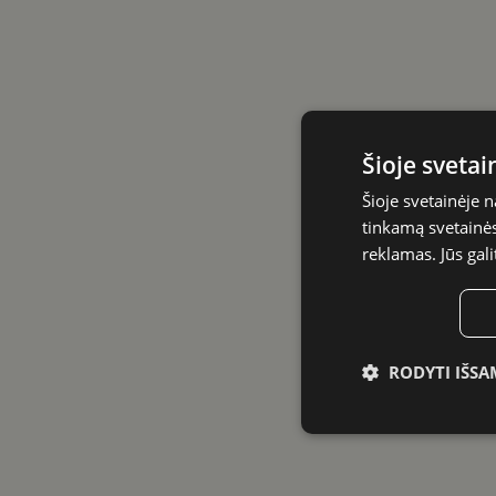
Šioje sveta
Šioje svetainėje 
tinkamą svetainės 
reklamas. Jūs gali
RODYTI IŠSA
Būtinieji
slapukai