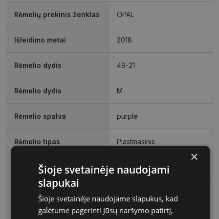
Rėmelių prekinis ženklas
OPAL
Išleidimo metai
2018
Rėmelio dydis
49-21
Rėmelio dydis
M
Rėmelio spalva
purple
Rėmelio tipas
Plastmasinis
×
Šioje svetainėje naudojami
Rėmelio forma
Ovalus
slapukai
Vartotojų grupė
Moterims
Šioje svetainėje naudojame slapukus, kad
galėtume pagerinti Jūsų naršymo patirtį,
Lęšio plotis
49