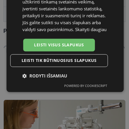
užtikrinti tinkamą svetainės veikimą,
įvertinti svetainės lankomumo statistiką,
Tarpnosės plotis, mm
21
pritaikyti ir suasmeninti turinį ir reklamas.
Jūs galite sutikti su visais slapukais arba
valdyti savo pasirinkimus.
Skaityti daugiau
Parametrai Kaip sužinoti savo akinių dydį?
LEISTI VISUS SLAPUKUS
LEISTI TIK BŪTINUOSIUS SLAPUKUS
49 mm
21 mm
RODYTI IŠSAMIAU
Lęšio plotis
Tarpnosės plotis, mm
POWERED BY COOKIESCRIPT
Būtinieji
Statistikos
Rinkodaros
slapukai
slapukai
slapukai
Funkciniai
Neklasifikuoti
slapukai
slapukai