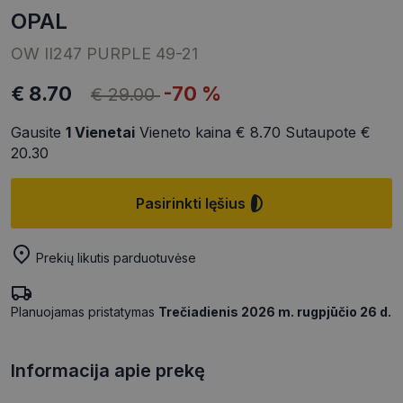
OPAL
OW II247 PURPLE 49-21
€ 8.70
-70 %
€ 29.00
Gausite
1
Vienetai
Vieneto kaina
€ 8.70
Sutaupote
€
20.30
Pasirinkti lęšius
Prekių likutis parduotuvėse
Planuojamas pristatymas
Trečiadienis 2026 m. rugpjūčio 26 d.
Informacija apie prekę