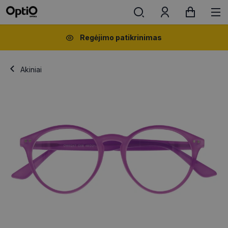
Regėjimo patikrinimas
Akiniai