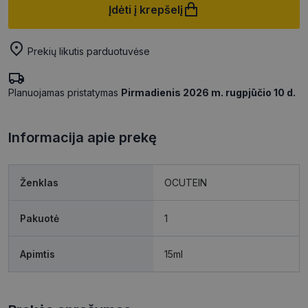
Įdėti į krepšelį
Prekių likutis parduotuvėse
Planuojamas pristatymas
Pirmadienis 2026 m. rugpjūčio 10 d.
Informacija apie prekę
Ženklas
OCUTEIN
Pakuotė
1
Apimtis
15ml