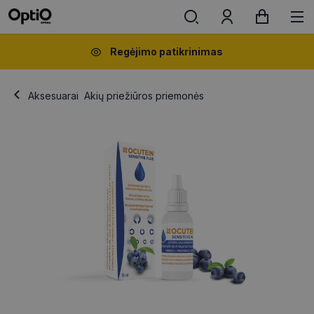
Regėjimo patikrinimas
Aksesuarai
Akių priežiūros priemonės