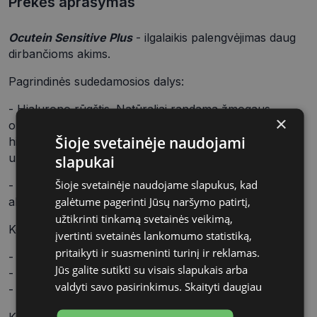
Prekės aprašymas
Ocutein Sensitive Plus
- ilgalaikis palengvėjimas daug
dirbančioms akims.
Pagrindinės sudedamosios dalys:
- Hialurono rūgštis. Natūraliai randama žmogaus
×
organizme. Dėl savo gebėjimo pritraukti vandenį,
Šioje svetainėje naudojami
hialurono rūgštis sukuria ašarų plėvelę, todėl ilgam
užtikrina akies paviršiaus drėkinimą.
slapukai
Šioje svetainėje naudojame slapukus, kad
- Mėlynių ekstraktas - drėkina ir ramina pavagusias
akis. Ypač tinka jautrioms akims.
galėtume pagerinti Jūsų naršymo patirtį,
užtikrinti tinkamą svetainės veikimą,
Kodėl
Ocutein Sensitive Plus
?
įvertinti svetainės lankomumo statistiką,
pritaikyti ir suasmeninti turinį ir reklamas.
- Užtikrina ilgalaikį akių drėkinimą;
Jūs galite sutikti su visais slapukais arba
- Tinka naudojantiems kontaktinius lęšius;
valdyti savo pasirinkimus.
Skaityti daugiau
- Skatina ląstelių paviršiaus regeneraciją.