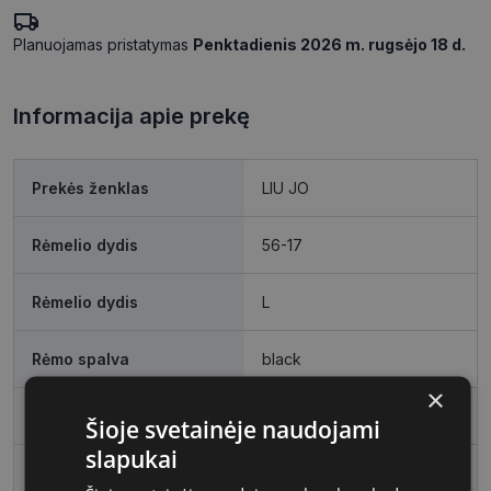
Planuojamas pristatymas
Penktadienis 2026 m. rugsėjo 18 d.
Informacija apie prekę
Prekės ženklas
LIU JO
Rėmelio dydis
56-17
Rėmelio dydis
L
Rėmo spalva
black
×
Rėmelio medžiaga
Plastmasinis
Šioje svetainėje naudojami
slapukai
Rėmelio forma
Stačiakampis