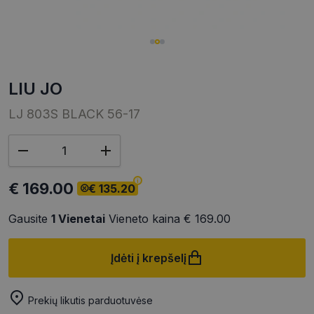
LIU JO
LJ 803S BLACK 56-17
€ 169.00
€ 135.20
Gausite
1
Vienetai
Vieneto kaina
€ 169.00
Įdėti į krepšelį
Prekių likutis parduotuvėse