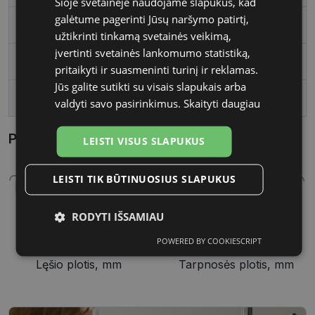
Šioje svetainėje naudojame slapukus, kad
galėtume pagerinti Jūsų naršymo patirtį,
Vartotojų grupė
Moterims
užtikrinti tinkamą svetainės veikimą,
įvertinti svetainės lankomumo statistiką,
Lęšio plotis, mm
56
pritaikyti ir suasmeninti turinį ir reklamas.
Jūs galite sutikti su visais slapukais arba
Tarpnosės plotis, mm
17
valdyti savo pasirinkimus.
Skaityti daugiau
Parametrai Kaip sužinoti savo akinių dydį?
LEISTI VISUS SLAPUKUS
LEISTI TIK BŪTINUOSIUS SLAPUKUS
RODYTI IŠSAMIAU
POWERED BY COOKIESCRIPT
Būtinieji
Statistikos
Rinkodaros
56 mm
17 mm
slapukai
slapukai
slapukai
Lęšio plotis, mm
Tarpnosės plotis, mm
Funkciniai
Neklasifikuoti