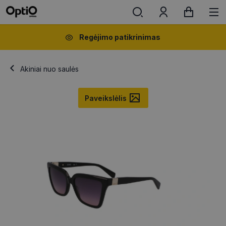
Regėjimo patikrinimas
Akiniai nuo saulės
Paveikslėlis