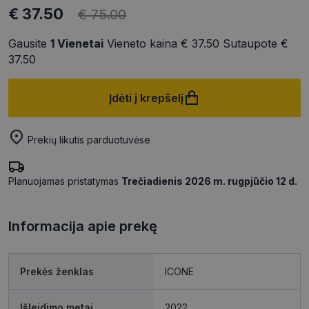
€ 37.50
€ 75.00
Gausite
1
Vienetai
Vieneto kaina
€ 37.50
Sutaupote
€
37.50
Įdėti į krepšelį
Prekių likutis parduotuvėse
Planuojamas pristatymas
Trečiadienis 2026 m. rugpjūčio 12 d.
Informacija apie prekę
Prekės ženklas
ICONE
Išleidimo metai
2022