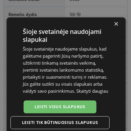
Rėmelio dydis
59-19
×
Rėmelio dydis
XL
Šioje svetainėje naudojami
slapukai
Rėmo spalva
gld/tort
Šioje svetainėje naudojame slapukus, kad
galėtume pagerinti Jūsų naršymo patirtį,
Rėmelio medžiaga
Metalas
užtikrinti tinkamą svetainės veikimą,
įvertinti svetainės lankomumo statistiką,
Rėmelio forma
Kvadratas
pritaikyti ir suasmeninti turinį ir reklamas.
Jūs galite sutikti su visais slapukais arba
Vartotojų grupė
Vyrams
valdyti savo pasirinkimus.
Skaityti daugiau
Lęšio plotis, mm
59
LEISTI VISUS SLAPUKUS
Tarpnosės plotis, mm
19
LEISTI TIK BŪTINUOSIUS SLAPUKUS