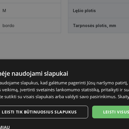
M
Lęšio plotis
bordo
Tarpnosės plotis, mm
inėje naudojami slapukai
naudojame slapukus, kad galėtume pagerinti Jūsų naršymo patirtį, 
veikimą, įvertinti svetainės lankomumo statistiką, pritaikyti ir su
te sutikti su visais slapukais arba valdyti savo pasirinkimus.
Skait
LEISTI TIK BŪTINUOSIUS SLAPUKUS
LEISTI VIS
MIAU