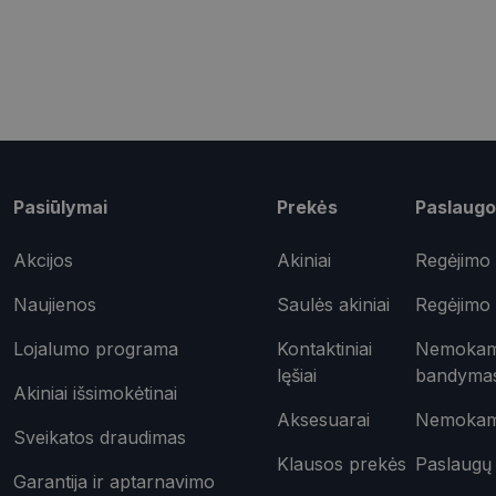
shipping_country
csrftoken
Pavadinimas
Pasiūlymai
Prekės
Paslaugo
ttcsid_CQD2CAJC7
Tei
Pavadinimas
ttcsid
Do
Akcijos
Akiniai
Regėjimo 
Pavadinimas
test_cookie
Goo
.do
Naujienos
Saulės akiniai
Regėjimo 
_ga
IDE
Goo
.do
Lojalumo programa
Kontaktiniai
Nemokama
lęšiai
bandyma
_gcl_au
Goo
Akiniai išsimokėtinai
.opt
Aksesuarai
Nemokama
_ttp
Sveikatos draudimas
_fbp
Met
Klausos prekės
Paslaugų 
Inc.
Garantija ir aptarnavimo
__kla_id
.opt