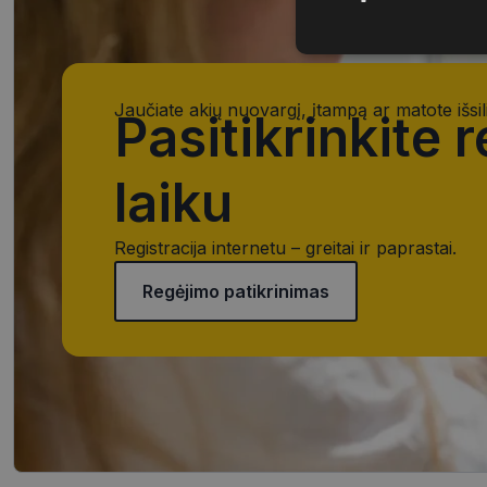
Būtinieji
slapukai
Jaučiate akių nuovargį, įtampą ar matote išsil
Pasitikrinkite 
laiku
Būtinieji slapuka
Registracija internetu – greitai ir paprastai.
Šie slapukai yra būtin
tačiau neatskleidžia 
saugomi Jūsų įrenginyj
Regėjimo patikrinimas
Šie būtinieji slapuka
Pavadinimas
CookieScriptConse
_tt_enable_cookie