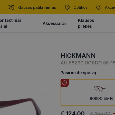
Klausos patikrinimas
Optikos
Akcij
ontaktiniai
Klausos
Aksesuarai
ęšiai
prekės
HICKMANN
AH 6623G BORDO 55-1
Pasirinkite spalvą
BORDO 55-16
€ 124.00
€ 155.00