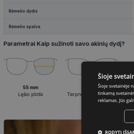
Rėmelio dydis
Rėmelio spalva
Parametrai Kaip sužinoti savo akinių dydį?
Šioje sveta
Šioje svetainėje 
55 mm
16 mm
tinkamą svetainės 
Lęšio plotis
Tarpnosės plotis, mm
reklamas. Jūs gali
RODYTI IŠSA