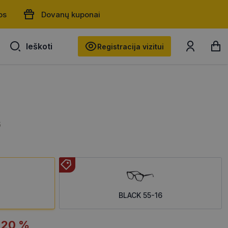
os
Dovanų kuponai
Ieškoti
Ieškoti
Registracija vizitui
6
BLACK 55-16
-20 %