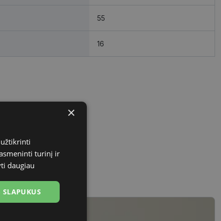
55
16
×
užtikrinti
asmeninti turinį ir
yti daugiau
US SLAPUKUS