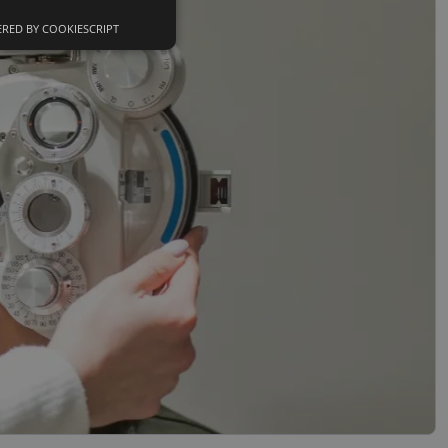
RED BY COOKIESCRIPT
Neklasifikuoti
slapukai
sifikuoti slapukai
įsta Jūsų įrenginį,
i. Šie slapukai
nkytojų slapukų
-Script.com slapukų
ageidavimus dėl