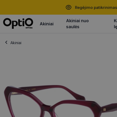
Regėjimo patikrinimas
Akiniai nuo
K
Akiniai
saulės
l
Akiniai