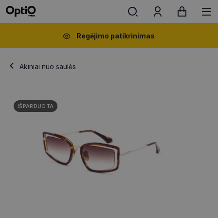
Regėjimo patikrinimas
Akiniai nuo saulės
IŠPARDUOTA