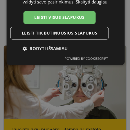
valdyti savo pasirinkimus.
Skaityti daugiau
LEISTI VISUS SLAPUKUS
54 mm
21 mm
Lęšio plotis, mm
Tarpnosės plotis, mm
LEISTI TIK BŪTINUOSIUS SLAPUKUS
RODYTI IŠSAMIAU
POWERED BY COOKIESCRIPT
Būtinieji
Statistikos
Rinkodaros
slapukai
slapukai
slapukai
Funkciniai
Neklasifikuoti
slapukai
slapukai
Jaučiate akių nuovargį, įtampą ar matote