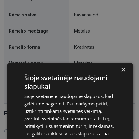
Rėmo spalva
havanna gd
Rėmelio medžiaga
Metalas
Rėmelio forma
Kvadratas
Vartotojų grupė
Moterims
×
Šioje svetainėje naudojami
Lęšio plotis, mm
54
slapukai
Tarpnosės plotis, mm
21
Šioje svetainėje naudojame slapukus, kad
galėtume pagerinti Jūsų naršymo patirtį,
užtikrinti tinkamą svetainės veikimą,
Parametrai Kaip sužinoti savo akinių dydį?
įvertinti svetainės lankomumo statistiką,
pritaikyti ir suasmeninti turinį ir reklamas.
Jūs galite sutikti su visais slapukais arba