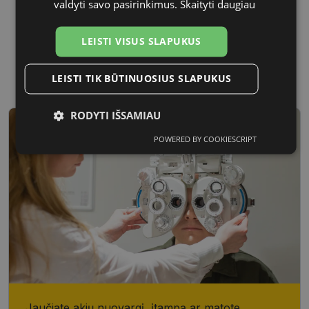
valdyti savo pasirinkimus.
Skaityti daugiau
LEISTI VISUS SLAPUKUS
53 mm
17 mm
Lęšio plotis
Tarpnosės plotis, mm
LEISTI TIK BŪTINUOSIUS SLAPUKUS
RODYTI IŠSAMIAU
POWERED BY COOKIESCRIPT
Būtinieji
Statistikos
Rinkodaros
slapukai
slapukai
slapukai
Funkciniai
Neklasifikuoti
slapukai
slapukai
Jaučiate akių nuovargį, įtampą ar matote