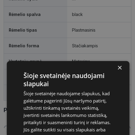
Rėmelio spalva
black
Rėmelio tipas
Plastmasinis
Rėmelio forma
Stačiakampis
Vartotojų grupė
Moterims
×
Šioje svetainėje naudojami
Lęšio plotis
53
slapukai
Tarpnosės plotis, mm
17
Šioje svetainėje naudojame slapukus, kad
galėtume pagerinti Jūsų naršymo patirtį,
užtikrinti tinkamą svetainės veikimą,
Parametrai Kaip sužinoti savo akinių dydį?
įvertinti svetainės lankomumo statistiką,
pritaikyti ir suasmeninti turinį ir reklamas.
Jūs galite sutikti su visais slapukais arba