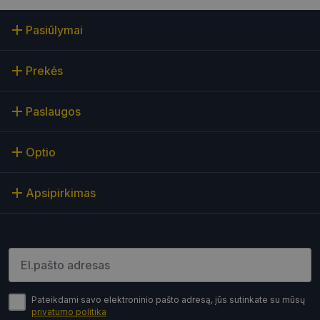
Šie slapukai yra būtini, kad galėtumėte naršyti
Pasiūlymai
svetainės turinį bei naudotis jo funkcijomis. Šie
slapukai atpažįsta Jūsų įrenginį, tačiau neatskleidžia
Jūsų tapatybės, taip pat nerenka informacijos. Be šių
slapukų tinklalapis neveiks tinkamai. Šie slapukai
Prekės
saugomi Jūsų įrenginyje, kol slapukai atlieka savo
funkcijas, bet ne ilgiau kaip dvejus metus.
Šie būtinieji slapukai nustatomi automatiškai.
Paslaugos
Teikėjas
/
Pavadinimas
Galiojimas
Aprašymas
Domenas
Optio
CookieScriptConsent
11 mėnesį
Šį slapuką
CookieScript
4 savaitės
„Cookie-
optio.lt
Script.com“
Apsipirkimas
paslauga
naudoja
lankytojų
slapukų
sutikimo
nuostatoms
prisiminti.
Įveskite el.pašto adresą
Būtina, kad
Cookie-
Script.com
slapukų
Pateikdami savo elektroninio pašto adresą, jūs sutinkate su mūsų
reklamjuostė
privatumo politika
veiktų