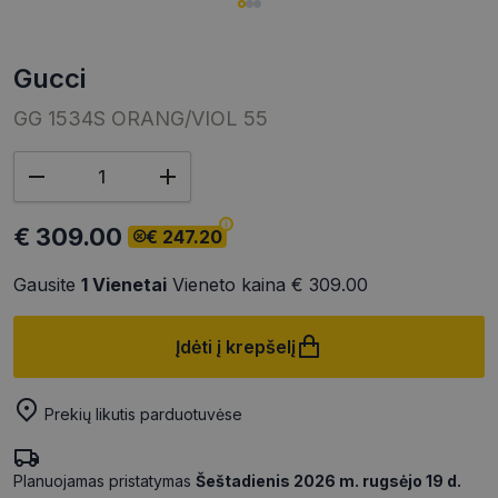
gucci
GG 1534S ORANG/VIOL 55
€ 309.00
€ 247.20
Gausite
1
Vienetai
Vieneto kaina
€ 309.00
Įdėti į krepšelį
Prekių likutis parduotuvėse
Planuojamas pristatymas
Šeštadienis 2026 m. rugsėjo 19 d.