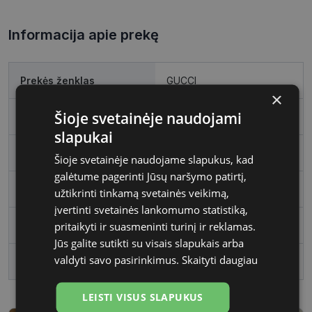
Informacija apie prekę
Prekės ženklas
GUCCI
×
Šioje svetainėje naudojami
Rėmelio dydis
55
slapukai
Rėmo spalva
orang/viol
Šioje svetainėje naudojame slapukus, kad
galėtume pagerinti Jūsų naršymo patirtį,
Rėmelio medžiaga
Plastmasinis
užtikrinti tinkamą svetainės veikimą,
įvertinti svetainės lankomumo statistiką,
pritaikyti ir suasmeninti turinį ir reklamas.
Rėmelio forma
Kvadratas
Jūs galite sutikti su visais slapukais arba
valdyti savo pasirinkimus.
Skaityti daugiau
Vartotojų grupė
Moterims
LEISTI VISUS SLAPUKUS