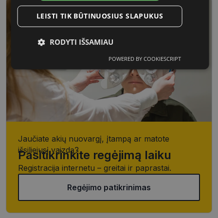
LEISTI TIK BŪTINUOSIUS SLAPUKUS
RODYTI IŠSAMIAU
POWERED BY COOKIESCRIPT
Būtinieji
Statistikos
Rinkodaros
slapukai
slapukai
slapukai
Funkciniai
Neklasifikuoti
slapukai
slapukai
Jaučiate akių nuovargį, įtampą ar matote
išsiliejusį vaizdą?
Pasitikrinkite regėjimą laiku
Registracija internetu – greitai ir paprastai.
Būtinieji slapukai
Statistikos slapukai
Regėjimo patikrinimas
Rinkodaros slapukai
Funkciniai slapukai
Neklasifikuoti slapukai