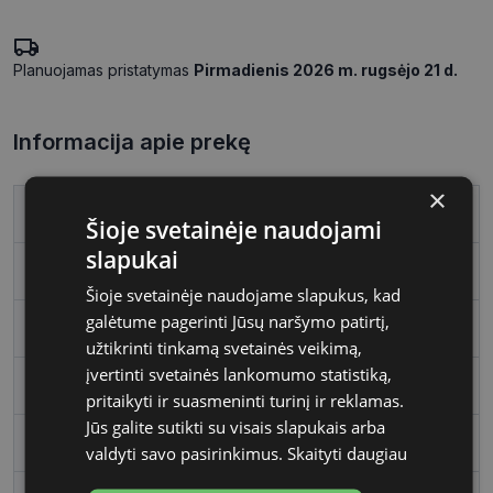
Planuojamas pristatymas
Pirmadienis 2026 m. rugsėjo 21 d.
Informacija apie prekę
×
Prekės ženklas
FURLA
Šioje svetainėje naudojami
slapukai
Rėmelio dydis
54
Šioje svetainėje naudojame slapukus, kad
galėtume pagerinti Jūsų naršymo patirtį,
Rėmo spalva
black
užtikrinti tinkamą svetainės veikimą,
įvertinti svetainės lankomumo statistiką,
Rėmelio medžiaga
Plastmasinis
pritaikyti ir suasmeninti turinį ir reklamas.
Jūs galite sutikti su visais slapukais arba
Rėmelio forma
Kvadratas
valdyti savo pasirinkimus.
Skaityti daugiau