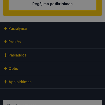
Regėjimo patikrinimas
Neklasifikuoti slapukai
Šie slapukai yra būtini, kad galėtumėte naršyti
svetainės turinį bei naudotis jo funkcijomis. Šie
slapukai atpažįsta Jūsų įrenginį, tačiau neatskleidžia
Jūsų tapatybės, taip pat nerenka informacijos. Be šių
Pasiūlymai
slapukų tinklalapis neveiks tinkamai. Šie slapukai
saugomi Jūsų įrenginyje, kol slapukai atlieka savo
funkcijas, bet ne ilgiau kaip dvejus metus.
Prekės
Šie būtinieji slapukai nustatomi automatiškai.
Teikėjas
/
Pavadinimas
Galiojimas
Aprašymas
Paslaugos
Domenas
CookieScriptConsent
11 mėnesį
Šį slapuką
CookieScript
4 savaitės
„Cookie-
optio.lt
Optio
Script.com“
paslauga
naudoja
lankytojų
Apsipirkimas
slapukų
sutikimo
nuostatoms
prisiminti.
Būtina, kad
Cookie-
Įveskite el.pašto adresą
Script.com