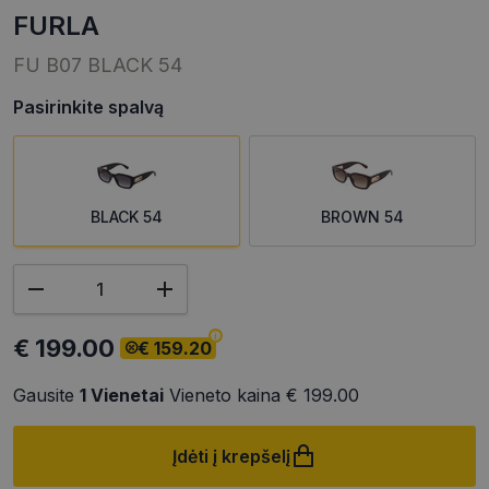
FURLA
FU B07 BLACK 54
Pasirinkite spalvą
BLACK 54
BROWN 54
€ 199.00
€ 159.20
Gausite
1
Vienetai
Vieneto kaina
€ 199.00
Įdėti į krepšelį