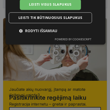
Vartotojų grupė
Moterims
LEISTI VISUS SLAPUKUS
LEISTI TIK BŪTINUOSIUS SLAPUKUS
RODYTI IŠSAMIAU
POWERED BY COOKIESCRIPT
Būtinieji
Statistikos
Rinkodaros
slapukai
slapukai
slapukai
Funkciniai
Neklasifikuoti
slapukai
slapukai
Jaučiate akių nuovargį, įtampą ar matote
išsiliejusį vaizdą?
Pasitikrinkite regėjimą laiku
Būtinieji slapukai
Statistikos slapukai
Registracija internetu – greitai ir paprastai.
Rinkodaros slapukai
Funkciniai slapukai