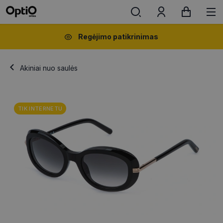
Regėjimo patikrinimas
Akiniai nuo saulės
TIK INTERNETU