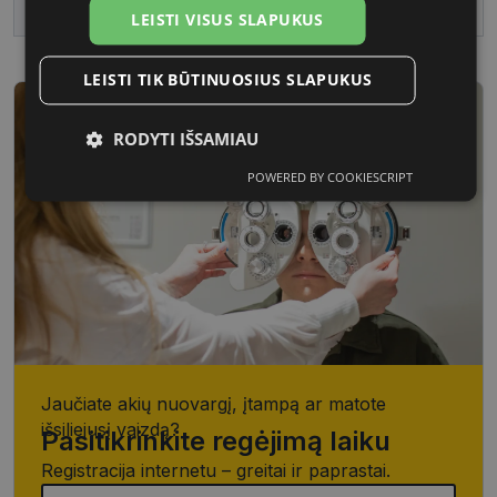
Vartotojų grupė
Moterims
LEISTI VISUS SLAPUKUS
LEISTI TIK BŪTINUOSIUS SLAPUKUS
RODYTI IŠSAMIAU
POWERED BY COOKIESCRIPT
Būtinieji
Statistikos
Rinkodaros
slapukai
slapukai
slapukai
Funkciniai
Neklasifikuoti
slapukai
slapukai
Jaučiate akių nuovargį, įtampą ar matote
išsiliejusį vaizdą?
Pasitikrinkite regėjimą laiku
Būtinieji slapukai
Statistikos slapukai
Registracija internetu – greitai ir paprastai.
Rinkodaros slapukai
Funkciniai slapukai