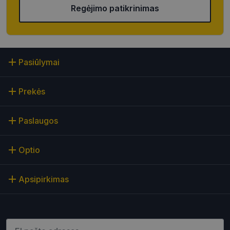
Regėjimo patikrinimas
Neklasifikuoti slapukai
Šie slapukai yra būtini, kad galėtumėte naršyti
svetainės turinį bei naudotis jo funkcijomis. Šie
slapukai atpažįsta Jūsų įrenginį, tačiau neatskleidžia
Jūsų tapatybės, taip pat nerenka informacijos. Be šių
Pasiūlymai
slapukų tinklalapis neveiks tinkamai. Šie slapukai
saugomi Jūsų įrenginyje, kol slapukai atlieka savo
funkcijas, bet ne ilgiau kaip dvejus metus.
Prekės
Šie būtinieji slapukai nustatomi automatiškai.
Teikėjas
/
Pavadinimas
Galiojimas
Aprašymas
Paslaugos
Domenas
CookieScriptConsent
11 mėnesį
Šį slapuką
CookieScript
4 savaitės
„Cookie-
optio.lt
Optio
Script.com“
paslauga
naudoja
lankytojų
Apsipirkimas
slapukų
sutikimo
nuostatoms
prisiminti.
Būtina, kad
Cookie-
Įveskite el.pašto adresą
Script.com