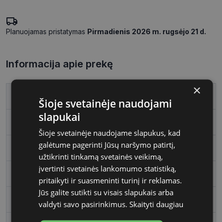
Planuojamas pristatymas
Pirmadienis 2026 m. rugsėjo 21 d.
Informacija apie prekę
×
Prekės ženklas
FURLA
Šioje svetainėje naudojami
slapukai
Rėmelio dydis
54
Šioje svetainėje naudojame slapukus, kad
galėtume pagerinti Jūsų naršymo patirtį,
Rėmo spalva
black
užtikrinti tinkamą svetainės veikimą,
įvertinti svetainės lankomumo statistiką,
Rėmelio medžiaga
Plastmasinis
pritaikyti ir suasmeninti turinį ir reklamas.
Jūs galite sutikti su visais slapukais arba
Rėmelio forma
Ovalus
valdyti savo pasirinkimus.
Skaityti daugiau