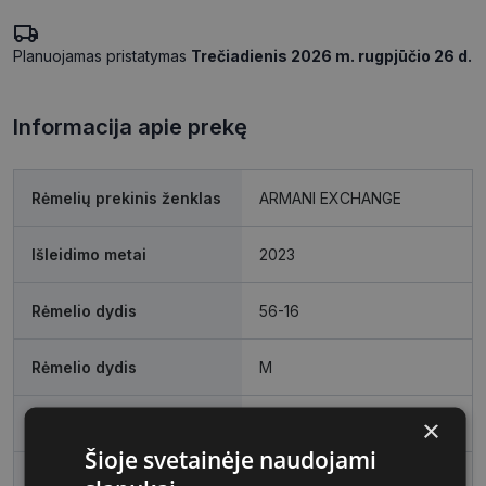
Planuojamas pristatymas
Trečiadienis 2026 m. rugpjūčio 26 d.
Informacija apie prekę
Rėmelių prekinis ženklas
ARMANI EXCHANGE
Išleidimo metai
2023
Rėmelio dydis
56-16
Rėmelio dydis
M
×
Rėmelio spalva
black
Šioje svetainėje naudojami
Rėmelio tipas
Plastmasinis