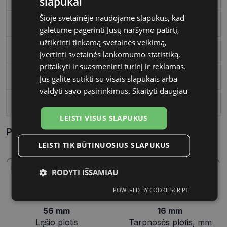
slapukai
Šioje svetainėje naudojame slapukus, kad
Rėmelio forma
Stačiakampis
galėtume pagerinti Jūsų naršymo patirtį,
užtikrinti tinkamą svetainės veikimą,
Vartotojų grupė
Vyrams
įvertinti svetainės lankomumo statistiką,
pritaikyti ir suasmeninti turinį ir reklamas.
Lęšio plotis
56
Jūs galite sutikti su visais slapukais arba
valdyti savo pasirinkimus.
Skaityti daugiau
Tarpnosės plotis, mm
16
LEISTI VISUS SLAPUKUS
Parametrai Kaip sužinoti savo akinių dydį?
LEISTI TIK BŪTINUOSIUS SLAPUKUS
RODYTI IŠSAMIAU
POWERED BY COOKIESCRIPT
Būtinieji
Statistikos
Rinkodaros
slapukai
slapukai
slapukai
56 mm
16 mm
Lęšio plotis
Tarpnosės plotis, mm